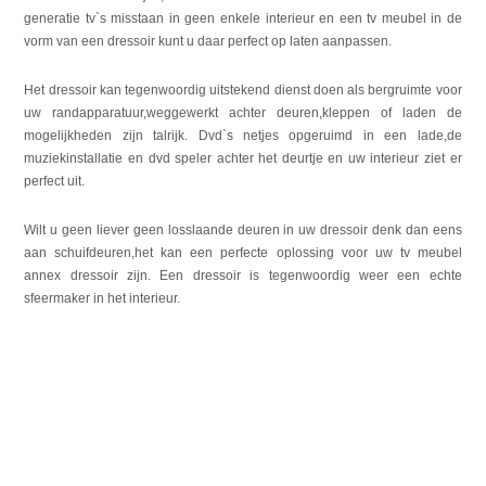
generatie tv`s misstaan in geen enkele interieur en een tv meubel in de
vorm van een dressoir kunt u daar perfect op laten aanpassen.
Het dressoir kan tegenwoordig uitstekend dienst doen als bergruimte voor
uw randapparatuur,weggewerkt achter deuren,kleppen of laden de
mogelijkheden zijn talrijk. Dvd`s netjes opgeruimd in een lade,de
muziekinstallatie en dvd speler achter het deurtje en uw interieur ziet er
perfect uit.
Wilt u geen liever geen losslaande deuren in uw dressoir denk dan eens
aan schuifdeuren,het kan een perfecte oplossing voor uw tv meubel
annex dressoir zijn. Een dressoir is tegenwoordig weer een echte
sfeermaker in het interieur.