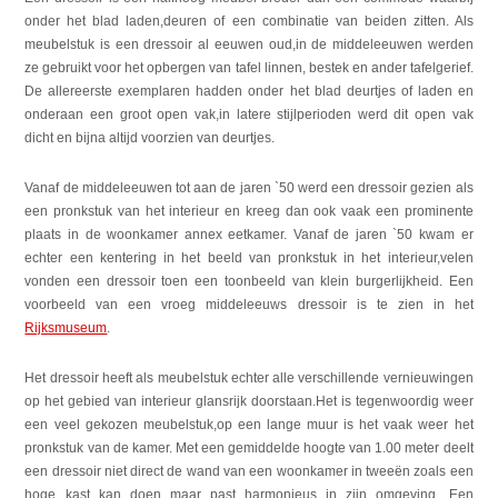
onder het blad laden,deuren of een combinatie van beiden zitten. Als
meubelstuk is een dressoir al eeuwen oud,in de middeleeuwen werden
ze gebruikt voor het opbergen van tafel linnen, bestek en ander tafelgerief.
De allereerste exemplaren hadden onder het blad deurtjes of laden en
onderaan een groot open vak,in latere stijlperioden werd dit open vak
dicht en bijna altijd voorzien van deurtjes.
Vanaf de middeleeuwen tot aan de jaren `50 werd een dressoir gezien als
een pronkstuk van het interieur en kreeg dan ook vaak een prominente
plaats in de woonkamer annex eetkamer. Vanaf de jaren `50 kwam er
echter een kentering in het beeld van pronkstuk in het interieur,velen
vonden een dressoir toen een toonbeeld van klein burgerlijkheid. Een
voorbeeld van een vroeg middeleeuws dressoir is te zien in het
Rijksmuseum
.
Het dressoir heeft als meubelstuk echter alle verschillende vernieuwingen
op het gebied van interieur glansrijk doorstaan.Het is tegenwoordig weer
een veel gekozen meubelstuk,op een lange muur is het vaak weer het
pronkstuk van de kamer. Met een gemiddelde hoogte van 1.00 meter deelt
een dressoir niet direct de wand van een woonkamer in tweeën zoals een
hoge kast kan doen maar past harmonieus in zijn omgeving. Een