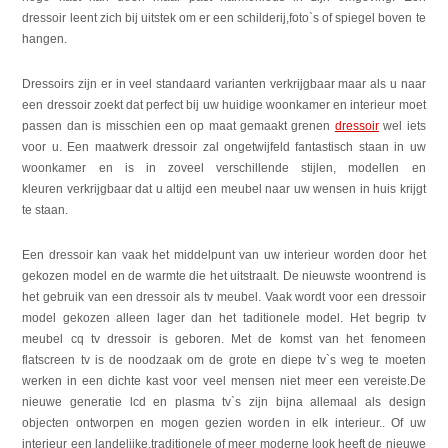
dressoir leent zich bij uitstek om er een schilderij,foto`s of spiegel boven te
hangen.
Dressoirs zijn er in veel standaard varianten verkrijgbaar maar als u naar
een dressoir zoekt dat perfect bij uw huidige woonkamer en interieur moet
passen dan is misschien een op maat gemaakt grenen
dressoir
wel iets
voor u. Een maatwerk dressoir zal ongetwijfeld fantastisch staan in uw
woonkamer en is in zoveel verschillende stijlen, modellen en
kleuren verkrijgbaar dat u altijd een meubel naar uw wensen in huis krijgt
te staan.
Een dressoir kan vaak het middelpunt van uw interieur worden door het
gekozen model en de warmte die het uitstraalt. De nieuwste woontrend is
het gebruik van een dressoir als tv meubel. Vaak wordt voor een dressoir
model gekozen alleen lager dan het taditionele model. Het begrip tv
meubel cq tv dressoir is geboren. Met de komst van het fenomeen
flatscreen tv is de noodzaak om de grote en diepe tv`s weg te moeten
werken in een dichte kast voor veel mensen niet meer een vereiste.De
nieuwe generatie lcd en plasma tv`s zijn bijna allemaal als design
objecten ontworpen en mogen gezien worden in elk interieur.. Of uw
interieur een landelijke,traditionele of meer moderne look heeft de nieuwe