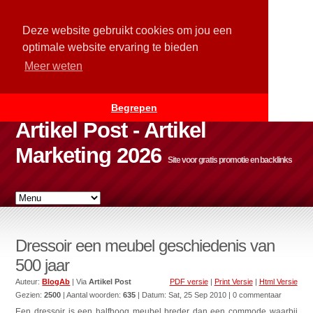
Deze website gebruikt cookies om jou een
optimale website ervaring te bieden
Meer weten
Begrepen
Artikel Post - Artikel
Marketing 2026
Site voor gratis promotie en backlinks
Dressoir een meubel geschiedenis van
500 jaar
Auteur:
BlogAb
| Via
Artikel Post
PDF versie
|
Print Versie
|
Html Versie
Gezien:
2500
| Aantal woorden:
635
| Datum:
Sat, 25 Sep 2010
| 0 commentaar
Een dressoir is een halfhoog meubel breder dan een commode waarbij