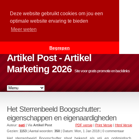
Deze website gebruikt cookies om jou een
optimale website ervaring te bieden
Meer weten
Begrepen
Artikel Post - Artikel
Marketing 2026
Site voor gratis promotie en backlinks
Het Sterrenbeeld Boogschutter:
eigenschappen en eigenaardigheden
Auteur:
pati
| Via
Artikel Post
PDF versie
|
Print Versie
|
Html Versie
Gezien:
1153
| Aantal woorden:
350
| Datum:
Mon, 1 Jan 2018
| 0 commentaar
Het sterrenbeeld Boogschutter staat bekend als vrij en optimistisch,