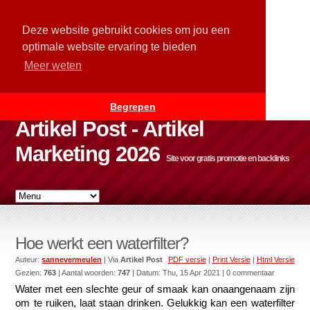
Deze website gebruikt cookies om jou een
optimale website ervaring te bieden
Meer weten
Begrepen
Artikel Post - Artikel
Marketing 2026
Site voor gratis promotie en backlinks
Hoe werkt een waterfilter?
Auteur:
sannevermeulen
| Via
Artikel Post
PDF versie
|
Print Versie
|
Html Versie
Gezien:
763
| Aantal woorden:
747
| Datum:
Thu, 15 Apr 2021
| 0 commentaar
Water met een slechte geur of smaak kan onaangenaam zijn 
om te ruiken, laat staan ​​drinken. Gelukkig kan een waterfilter 