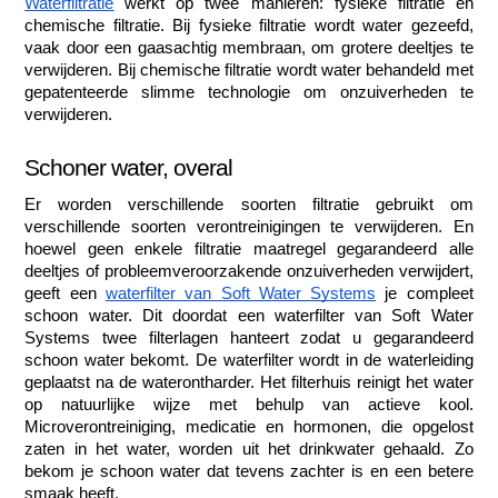
Waterfiltratie
 werkt op twee manieren: fysieke filtratie en 
chemische filtratie. Bij fysieke filtratie wordt water gezeefd, 
vaak door een gaasachtig membraan, om grotere deeltjes te 
verwijderen. Bij chemische filtratie wordt water behandeld met 
gepatenteerde slimme technologie om onzuiverheden te 
verwijderen.
Schoner water, overal
Er worden verschillende soorten filtratie gebruikt om 
verschillende soorten verontreinigingen te verwijderen. En 
hoewel geen enkele filtratie maatregel gegarandeerd alle 
deeltjes of probleemveroorzakende onzuiverheden verwijdert, 
geeft een 
waterfilter van Soft Water Systems
 je compleet 
schoon water. Dit doordat een waterfilter van Soft Water 
Systems twee filterlagen hanteert zodat u gegarandeerd 
schoon water bekomt. De waterfilter wordt in de waterleiding 
geplaatst na de waterontharder. Het filterhuis reinigt het water 
op natuurlijke wijze met behulp van actieve kool. 
Microverontreiniging, medicatie en hormonen, die opgelost 
zaten in het water, worden uit het drinkwater gehaald. Zo 
bekom je schoon water dat tevens zachter is en een betere 
smaak heeft.