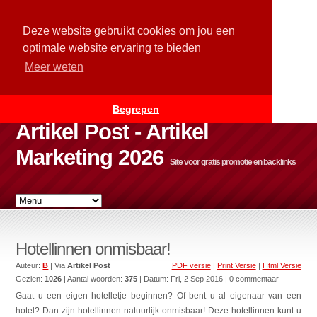
Deze website gebruikt cookies om jou een
optimale website ervaring te bieden
Meer weten
Begrepen
Artikel Post - Artikel
Marketing 2026
Site voor gratis promotie en backlinks
Hotellinnen onmisbaar!
Auteur:
B
| Via
Artikel Post
PDF versie
|
Print Versie
|
Html Versie
Gezien:
1026
| Aantal woorden:
375
| Datum:
Fri, 2 Sep 2016
| 0 commentaar
Gaat u een eigen hotelletje beginnen? Of bent u al eigenaar van een
hotel? Dan zijn hotellinnen natuurlijk onmisbaar! Deze hotellinnen kunt u