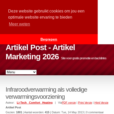
Deze website gebruikt cookies om jou een
optimale website ervaring te bieden
Meer weten
Begrepen
Artikel Post - Artikel
Marketing 2026
Site voor gratis promotie en backlinks
Infraroodverwarming als volledige
verwarmingsvoorziening
Auteur:
Li-Tech Comfort Heating
| Via
PDF versie
|
Print Versie
|
Html Versie
Artikel Post
Gezien:
1801
| Aantal woorden:
415
| Datum:
Tue, 14 May 2013
| 0 commentaar