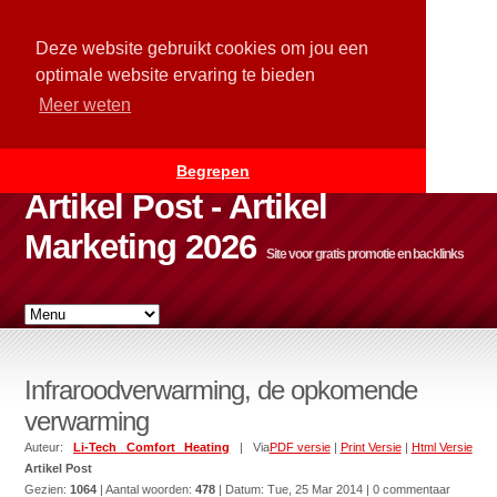
Deze website gebruikt cookies om jou een
optimale website ervaring te bieden
Meer weten
Begrepen
Artikel Post - Artikel
Marketing 2026
Site voor gratis promotie en backlinks
Infraroodverwarming, de opkomende
verwarming
Auteur:
Li-Tech Comfort Heating
| Via
PDF versie
|
Print Versie
|
Html Versie
Artikel Post
Gezien:
1064
| Aantal woorden:
478
| Datum:
Tue, 25 Mar 2014
| 0 commentaar