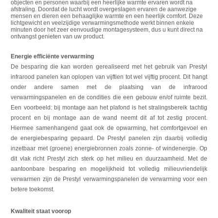
objecten en personen waarbij een heerlijke warmte ervaren wordt na
afstraling. Doordat de lucht wordt overgeslagen ervaren de aanwezige
mensen en dieren een behaaglijke warmte en een heerlijk comfort. Deze
lichtgewicht en veelzijdige verwarmingsmethode werkt binnen enkele
minuten door het zeer eenvoudige montagesysteem, dus u kunt direct na
ontvangst genieten van uw product.
Energie efficiënte verwarming
De besparing die kan worden gerealiseerd met het gebruik van Prestyl
infrarood panelen kan oplopen van vijftien tot wel vijftig procent. Dit hangt
onder andere samen met de plaatsing van de infrarood
verwarmingspanelen en de condities die een gebouw en/of ruimte bezit.
Een voorbeeld: bij montage aan het plafond is het stralingsbereik tachtig
procent en bij montage aan de wand neemt dit af tot zestig procent.
Hiermee samenhangend gaat ook de opwarming, het comfortgevoel en
de energiebesparing gepaard. De Prestyl panelen zijn daarbij volledig
inzetbaar met (groene) energiebronnen zoals zonne- of windenergie. Op
dit vlak richt Prestyl zich sterk op het milieu en duurzaamheid. Met de
aantoonbare besparing en mogelijkheid tot volledig milieuvriendelijk
verwarmen zijn de Prestyl verwarmingspanelen de verwarming voor een
betere toekomst.
Kwaliteit staat voorop