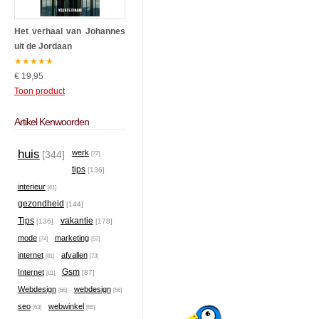
Het verhaal van Johannes
uit de Jordaan
★
★
★
★
★
€ 19,95
Toon product
Artikel Kenwoorden
huis
werk
[344]
[72]
tips
[136]
interieur
[61]
gezondheid
[144]
Tips
vakantie
[136]
[178]
mode
marketing
[74]
[57]
internet
afvallen
[81]
[73]
Gsm
Internet
[87]
[81]
Webdesign
webdesign
[56]
[56]
seo
webwinkel
[63]
[65]