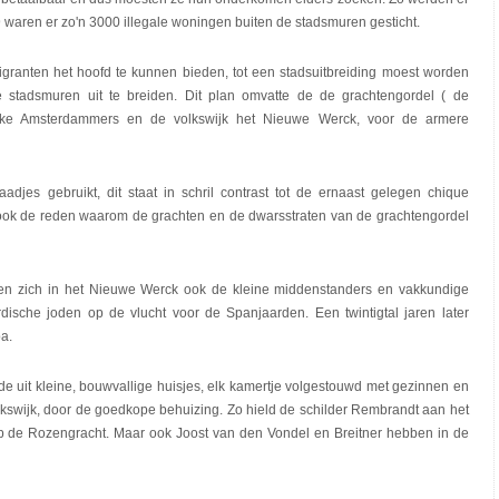
 waren er zo'n 3000 illegale woningen buiten de stadsmuren gesticht.
ranten het hoofd te kunnen bieden, tot een stadsuitbreiding moest worden
tadsmuren uit te breiden. Dit plan omvatte de de grachtengordel ( de
rijke Amsterdammers en de volkswijk het Nieuwe Werck, voor de armere
jes gebruikt, dit staat in schril contrast tot de ernaast gelegen chique
s ook de reden waarom de grachten en de dwarsstraten van de grachtengordel
igen zich in het Nieuwe Werck ook de kleine middenstanders en vakkundige
ische joden op de vlucht voor de Spanjaarden. Een twintigtal jaren later
a.
e uit kleine, bouwvallige huisjes, elk kamertje volgestouwd met gezinnen en
lkswijk, door de goedkope behuizing. Zo hield de schilder Rembrandt aan het
op de Rozengracht. Maar ook Joost van den Vondel en Breitner hebben in de