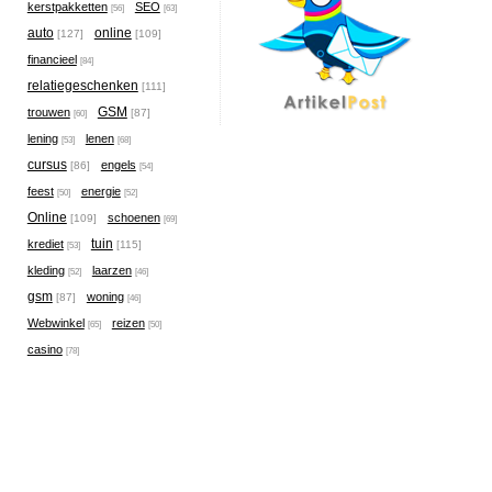
kerstpakketten
SEO
[56]
[63]
auto
online
[127]
[109]
financieel
[84]
relatiegeschenken
[111]
GSM
trouwen
[87]
[60]
lening
lenen
[53]
[68]
cursus
engels
[86]
[54]
feest
energie
[50]
[52]
Online
schoenen
[109]
[69]
tuin
krediet
[115]
[53]
kleding
laarzen
[52]
[46]
gsm
woning
[87]
[46]
Webwinkel
reizen
[65]
[50]
casino
[78]