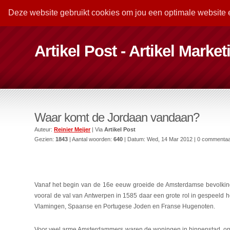
Deze website gebruikt cookies om jou een optimale website 
Artikel Post - Artikel Marke
Waar komt de Jordaan vandaan?
Auteur:
Reinier Meijer
| Via
Artikel Post
Gezien:
1843
| Aantal woorden:
640
| Datum:
Wed, 14 Mar 2012
| 0 commenta
Vanaf het begin van de 16e eeuw groeide de Amsterdamse bevolking
vooral de val van Antwerpen in 1585 daar een grote rol in gespeeld h
Vlamingen, Spaanse en Portugese Joden en Franse Hugenoten.
Voor veel arme Amsterdammers waren de woningen in binnenstad on