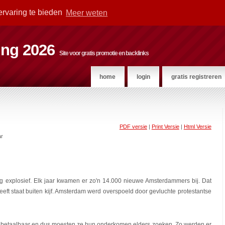
ervaring te bieden
Meer weten
ting 2026
Site voor gratis promotie en backlinks
home
login
gratis registreren
PDF versie
|
Print Versie
|
Html Versie
ar
 explosief. Elk jaar kwamen er zo'n 14.000 nieuwe Amsterdammers bij. Dat
eeft staat buiten kijf. Amsterdam werd overspoeld door gevluchte protestantse
betaalbaar en dus moesten ze hun onderkomen elders zoeken. Zo werden er