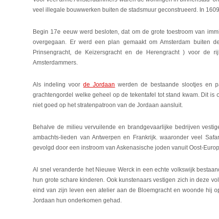
veel illegale bouwwerken buiten de stadsmuur geconstrueerd. In 1609
Begin 17e eeuw werd besloten, dat om de grote toestroom van immig
overgegaan. Er werd een plan gemaakt om Amsterdam buiten de s
Prinsengracht, de Keizersgracht en de Herengracht ) voor de 
Amsterdammers.
Als indeling voor
de Jordaan
werden de bestaande slootjes en paad
grachtengordel welke geheel op de tekentafel tot stand kwam. Dit i
niet goed op het stratenpatroon van de Jordaan aansluit.
Behalve de milieu vervuilende en brandgevaarlijke bedrijven vest
ambachts-lieden van Antwerpen en Frankrijk. waaronder veel Safard
gevolgd door een instroom van Askenasische joden vanuit Oost-Europ
Al snel veranderde het Nieuwe Werck in een echte volkswijk bestaand
hun grote schare kinderen. Ook kunstenaars vestigen zich in deze vo
eind van zijn leven een atelier aan de Bloemgracht en woonde hij 
Jordaan hun onderkomen gehad.