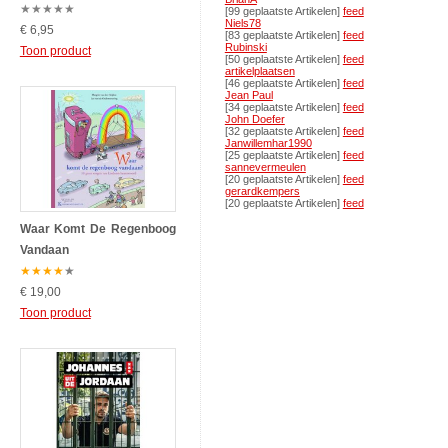
★
★
★
★
★
[99 geplaatste Artikelen]
feed
Niels78
€ 6,95
[83 geplaatste Artikelen]
feed
Rubinski
Toon product
[50 geplaatste Artikelen]
feed
artikelplaatsen
[46 geplaatste Artikelen]
feed
Jean Paul
[34 geplaatste Artikelen]
feed
John Doefer
[32 geplaatste Artikelen]
feed
Janwillemhar1990
[25 geplaatste Artikelen]
feed
sannevermeulen
[20 geplaatste Artikelen]
feed
gerardkempers
[20 geplaatste Artikelen]
feed
Waar Komt De Regenboog
Vandaan
★
★
★
★
★
€ 19,00
Toon product