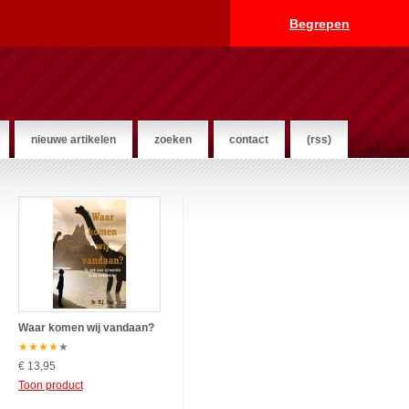
Begrepen
nieuwe artikelen
zoeken
contact
(rss)
Waar komen wij vandaan?
★
★
★
★
★
€ 13,95
Toon product