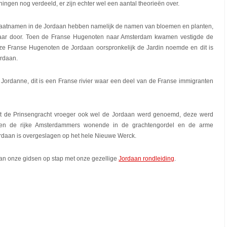
ngen nog verdeeld, er zijn echter wel een aantal theorieën over.
straatnamen in de Jordaan hebben namelijk de namen van bloemen en planten,
maar door. Toen de Franse Hugenoten naar Amsterdam kwamen vestigde de
eze Franse Hugenoten de Jordaan oorspronkelijk de Jardin noemde en dit is
ordaan.
 Jordanne, dit is een Franse rivier waar een deel van de Franse immigranten
dat de Prinsengracht vroeger ook wel de Jordaan werd genoemd, deze werd
ssen de rijke Amsterdammers wonende in de grachtengordel en de arme
daan is overgeslagen op het hele Nieuwe Werck.
an onze gidsen op stap met onze gezellige
Jordaan rondleiding
.