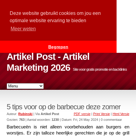
Deze website gebruikt cookies om jou een
optimale website ervaring te bieden
Meer weten
Begrepen
Artikel Post - Artikel
Marketing 2026
Site voor gratis promotie en backlinks
5 tips voor op de barbecue deze zomer
Auteur:
Rubinski
| Via
Artikel Post
PDF versie
|
Print Versie
|
Html Versie
Gezien:
763
| Aantal woorden:
1230
| Datum:
Fri, 24 May 2024
| 0 commentaar
Barbecueën is niet alleen voorbehouden aan burgers en 
worstjes. Er zijn talloze heerlijke gerechten die je op de grill 