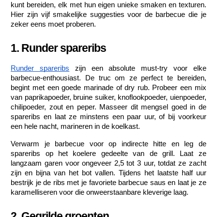
kunt bereiden, elk met hun eigen unieke smaken en texturen. 
Hier zijn vijf smakelijke suggesties voor de barbecue die je 
zeker eens moet proberen.
1. Runder spareribs
Runder spareribs
 zijn een absolute must-try voor elke 
barbecue-enthousiast. De truc om ze perfect te bereiden, 
begint met een goede marinade of dry rub. Probeer een mix 
van paprikapoeder, bruine suiker, knoflookpoeder, uienpoeder, 
chilipoeder, zout en peper. Masseer dit mengsel goed in de 
spareribs en laat ze minstens een paar uur, of bij voorkeur 
een hele nacht, marineren in de koelkast.
Verwarm je barbecue voor op indirecte hitte en leg de 
spareribs op het koelere gedeelte van de grill. Laat ze 
langzaam garen voor ongeveer 2,5 tot 3 uur, totdat ze zacht 
zijn en bijna van het bot vallen. Tijdens het laatste half uur 
bestrijk je de ribs met je favoriete barbecue saus en laat je ze 
karamelliseren voor die onweerstaanbare kleverige laag.
2. Gegrilde groenten