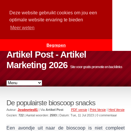
Deze website gebruikt cookies om jou een
optimale website ervaring te bieden
Meer weten
Begrepen
Artikel Post - Artikel
Marketing 2026
Site voor gratis promotie en backlinks
De populairste bioscoop snacks
Auteur:
Josdevries81
| Via
Artikel Post
PDF versie
|
Print Versie
|
Html Versie
Gezien:
722
| Aantal woorden:
2593
| Datum:
Tue, 11 Jul 2023
| 0 commentaar
Een avondje uit naar de bioscoop is niet compleet