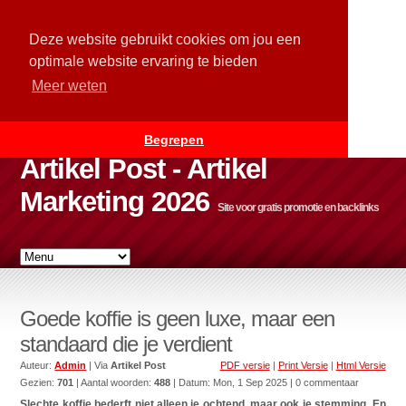
Deze website gebruikt cookies om jou een
optimale website ervaring te bieden
Meer weten
Begrepen
Artikel Post - Artikel
Marketing 2026
Site voor gratis promotie en backlinks
Goede koffie is geen luxe, maar een
standaard die je verdient
Auteur:
Admin
| Via
Artikel Post
PDF versie
|
Print Versie
|
Html Versie
Gezien:
701
| Aantal woorden:
488
| Datum:
Mon, 1 Sep 2025
| 0 commentaar
Slechte koffie bederft niet alleen je ochtend, maar ook je stemming. En