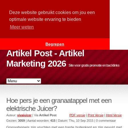
Deze website gebruikt cookies om jou een
optimale website ervaring te bieden
Meer weten
Begrepen
Artikel Post - Artikel
Marketing 2026
Site voor gratis promotie en backlinks
Hoe pers je een granaatappel met een
elektrische Juicer?
Auteur:
vivajuicer
| Via
Artikel Post
PDF versie
|
Print Versie
|
Html Versie
Gezien:
3059
| Aantal woorden:
415
| Datum:
Thu, 10 Sep 2015
| 0 commentaar
Granaatappels zijn vruchten met een harde buitenkant en zijn gevuld met