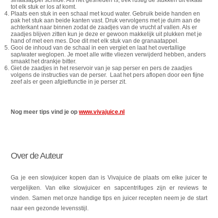
tot elk stuk er los af komt.
Plaats een stuk in een schaal met koud water. Gebruik beide handen en
pak het stuk aan beide kanten vast. Druk vervolgens met je duim aan de
achterkant naar binnen zodat de zaadjes van de vrucht af vallen. Als er
zaadjes blijven zitten kun je deze er gewoon makkelijk uit plukken met je
hand of met een mes. Doe dit met elk stuk van de granaatappel.
Gooi de inhoud van de schaal in een vergiet en laat het overtallige
sap/water weglopen. Je moet alle witte vliezen verwijderd hebben, anders
smaakt het drankje bitter.
Giet de zaadjes in het reservoir van je sap perser en pers de zaadjes
volgens de instructies van de perser. Laat het pers aflopen door een fijne
zeef als er geen afgietfunctie in je perser zit.
Nog meer tips vind je op
www.vivajuice.nl
Over de Auteur
Ga je een slowjuicer kopen dan is Vivajuice de plaats om elke juicer te
vergelijken. Van elke slowjuicer en sapcentrifuges zijn er reviews te
vinden. Samen met onze handige tips en juicer recepten neem je de start
naar een gezonde levensstijl.