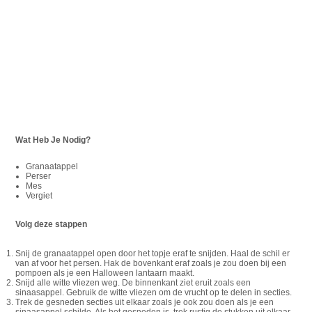
Wat Heb Je Nodig?
Granaatappel
Perser
Mes
Vergiet
Volg deze stappen
Snij de granaatappel open door het topje eraf te snijden. Haal de schil er
van af voor het persen. Hak de bovenkant eraf zoals je zou doen bij een
pompoen als je een Halloween lantaarn maakt.
Snijd alle witte vliezen weg. De binnenkant ziet eruit zoals een
sinaasappel. Gebruik de witte vliezen om de vrucht op te delen in secties.
Trek de gesneden secties uit elkaar zoals je ook zou doen als je een
sinaasappel schilde. Als het gesneden is, trek rustig de stukken uit elkaar