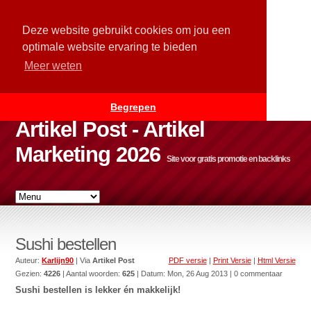
Deze website gebruikt cookies om jou een
optimale website ervaring te bieden
Meer weten
Begrepen
Artikel Post - Artikel
Marketing 2026
Site voor gratis promotie en backlinks
Sushi bestellen
Auteur:
Karlijn90
| Via
Artikel Post
PDF versie
|
Print Versie
|
Html Versie
Gezien:
4226
| Aantal woorden:
625
| Datum:
Mon, 26 Aug 2013
| 0 commentaar
Sushi bestellen is lekker én makkelijk!