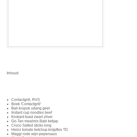
Inhoud:
Contactgrill, RVS
Boek 'Contactgrill'
Bali krupuk udang geel
Instant cup noodles beef
Krokant toast zwart zilver
Go-Tan mealmix Babi ketjap
Croco Salted sticks long
Heinz tomato ketchup knijpfles TD
Maggi rode wijn-pepersaus