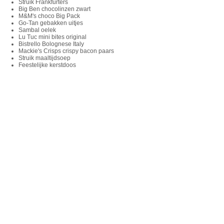
Struik Frankfurters
Big Ben chocolinzen zwart
M&M's choco Big Pack
Go-Tan gebakken uitjes
Sambal oelek
Lu Tuc mini bites original
Bistrello Bolognese Italy
Mackie's Crisps crispy bacon paars
Struik maaltijdsoep
Feestelijke kerstdoos