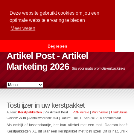
Deze website gebruikt cookies om jou een
optimale website ervaring te bieden
Meer weten
Begrepen
Artikel Post - Artikel
Marketing 2026
Site voor gratis promotie en backlinks
Tosti ijzer in uw kerstpakket
Auteur:
Kerstpakketten
| Via
Artikel Post
PDF versie
|
Print Versie
|
Html Versie
Gezien:
2710
| Aantal woorden:
304
| Datum:
Tue, 11 Sep 2012
| 0 commentaar
Als ontbijt of tussendoortje, het kan allebei met een tosti. Daarom heeft
Kerstpakketten XL dit jaar een kerstpakket met tosti ijzer! Dit is natuurlijk