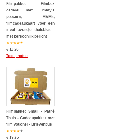
Filmpakket - Filmbox
cadeau met Jimmy's
popcorn, M&Ms,
filmcadeaukaart voor een
mooi avondje thuisbios -
met persoonlijk bericht
★
★
★
★
★
€ 11,26
Toon product
Filmpakket Small - Pathé
Thuis - Cadeaupakket met
film voucher - Brievenbus
★
★
★
★
★
€ 19,95