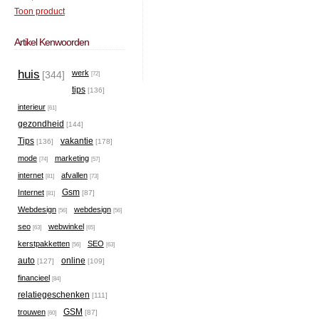
Toon product
Artikel Kenwoorden
huis
werk
[344]
[72]
tips
[136]
interieur
[61]
gezondheid
[144]
Tips
vakantie
[136]
[178]
mode
marketing
[74]
[57]
internet
afvallen
[81]
[73]
Gsm
Internet
[87]
[81]
Webdesign
webdesign
[56]
[56]
seo
webwinkel
[63]
[65]
kerstpakketten
SEO
[56]
[63]
auto
online
[127]
[109]
financieel
[84]
relatiegeschenken
[111]
GSM
trouwen
[87]
[60]