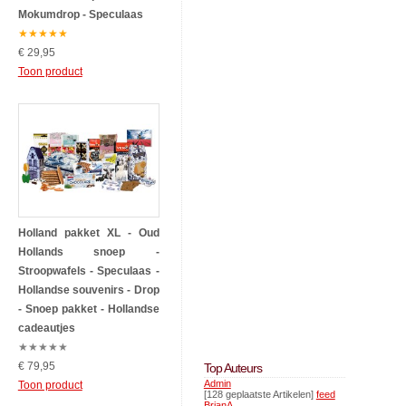
Mokumdrop - Speculaas
★
★
★
★
★
€ 29,95
Toon product
Holland pakket XL - Oud
Hollands snoep -
Stroopwafels - Speculaas -
Hollandse souvenirs - Drop
- Snoep pakket - Hollandse
cadeautjes
★
★
★
★
★
€ 79,95
Top Auteurs
Admin
Toon product
[128 geplaatste Artikelen]
feed
BrianA