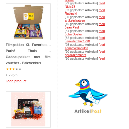
[99 geplaatste Artikelen]
feed
Niels78
[83 geplaatste Artikelen]
feed
Rubinski
[50 geplaatste Artikelen]
feed
artikelplaatsen
[46 geplaatste Artikelen]
feed
Jean Paul
[34 geplaatste Artikelen]
feed
John Doefer
[32 geplaatste Artikelen]
feed
Janwillemhar1990
Filmpakket XL Favorites -
[25 geplaatste Artikelen]
feed
sannevermeulen
Pathé Thuis -
[20 geplaatste Artikelen]
feed
gerardkempers
Cadeaupakket met film
[20 geplaatste Artikelen]
feed
voucher - Brievenbus
★
★
★
★
★
€ 29,95
Toon product