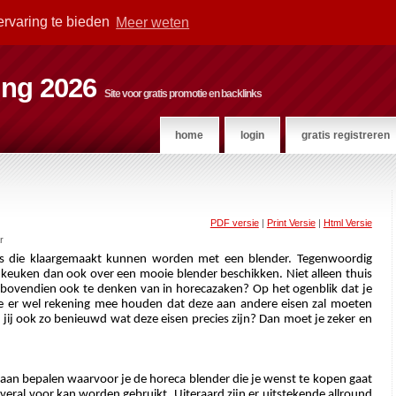
ervaring te bieden
Meer weten
ting 2026
Site voor gratis promotie en backlinks
home
login
gratis registreren
PDF versie
|
Print Versie
|
Html Versie
r
kjes die klaargemaakt kunnen worden met een blender. Tegenwoordig 
 keuken dan ook over een mooie blender beschikken. Niet alleen thuis 
bovendien ook te denken van in horecazaken? Op het ogenblik dat je 
je er wel rekening mee houden dat deze aan andere eisen zal moeten 
n jij ook zo benieuwd wat deze eisen precies zijn? Dan moet je zeker en 
e gaan bepalen waarvoor je de horeca blender die je wenst te kopen gaat 
veral voor kan worden gebruikt. Uiteraard zijn er uitstekende allround 