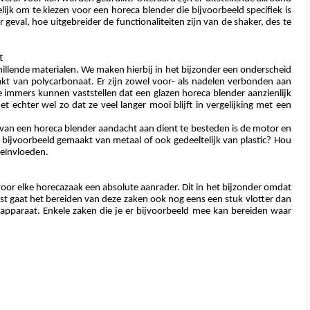
jk om te kiezen voor een horeca blender die bijvoorbeeld specifiek is 
eval, hoe uitgebreider de functionaliteiten zijn van de shaker, des te 
t
hillende materialen. We maken hierbij in het bijzonder een onderscheid 
t van polycarbonaat. Er zijn zowel voor- als nadelen verbonden aan 
je immers kunnen vaststellen dat een glazen horeca blender aanzienlijk 
 echter wel zo dat ze veel langer mooi blijft in vergelijking met een 
 van een horeca blender aandacht aan dient te besteden is de motor en 
bijvoorbeeld gemaakt van metaal of ook gedeeltelijk van plastic? Hou 
beïnvloeden. 
 voor elke horecazaak een absolute aanrader. Dit in het bijzonder omdat 
t gaat het bereiden van deze zaken ook nog eens een stuk vlotter dan 
apparaat. Enkele zaken die je er bijvoorbeeld mee kan bereiden waar 