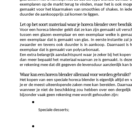
exemplaren op de markt terug te vinden, maar het is ook mogeli
gemaakt voor het klaarmaken van smoothies of shakes. In ieder g
duurder de aankoopprijs zal komen te liggen.
Let op het soort materiaal waar je horeca blender over beschik
Voor een horeca blender geldt dat ze kan zijn gemaakt uit versc
tussen een glazen exemplaar en een exemplaar welke is gemaak
een exemplaar dat is gemaakt van glas. In eerste instantie zal 
zwaarder en tevens ook duurder is in aankoop. Daarnaast is het
exemplaar dat is gemaakt van polycarbonaat. 
Een extra belangrijk aandachtspunt waar je zeker bij het kopen
dan meer bepaald het materiaal waarvan ze is gemaakt. Is deze 
er rekening mee dat dit gegeven de levensduur aanzienlijk kan 
Waar kan een horeca blender allemaal voor worden gebruikt?
Het kopen van een speciale horeca blender is eigenlijk altijd en
je er de meest uiteenlopende zaken mee kan bereiden. Daarnaas
wanneer je niet de beschikking zou hebben over een dergelijk 
bijzonder vaak geen rekening mee wordt gehouden zijn:
Speciale desserts;