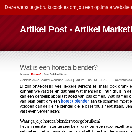
Deze website gebruikt cookies om jou een optimale website 
Artikel Post - Artikel Marke
Wat is een horeca blender?
Auteur:
BrianA
| Via
Artikel Post
Gezien:
2327
| Aantal woorden:
1034
| Datum:
Tue, 13 Jul 2021
| 0 commentaa
Er zijn ongelofelijk veel lekkere gerechtjes, maar ook dran
kunnen we vaststellen dat heel wat mensen bij hun thuis in de
kan een dergelijk apparaat goed van pas komen. Wat namelijk 
van plan bent om een 
horeca blender
 aan te schaffen moet 
voldoen dan de kleine blender die je bij je thuis hebt staan. Be
vast even verder lezen!
Waar ga je, je horeca blender voor gebruiken?
Het is in eerste instantie zeer belangrijk om even voor jezelf t
gebruiken. Het is namelijk niet zo dat elk type blender zomaar o