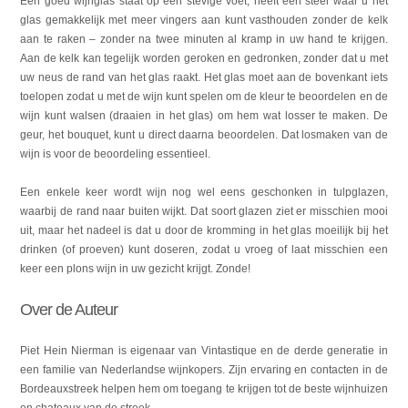
Een goed wijnglas staat op een stevige voet, heeft een steel waar u het
glas gemakkelijk met meer vingers aan kunt vasthouden zonder de kelk
aan te raken – zonder na twee minuten al kramp in uw hand te krijgen.
Aan de kelk kan tegelijk worden geroken en gedronken, zonder dat u met
uw neus de rand van het glas raakt. Het glas moet aan de bovenkant iets
toelopen zodat u met de wijn kunt spelen om de kleur te beoordelen en de
wijn kunt walsen (draaien in het glas) om hem wat losser te maken. De
geur, het bouquet, kunt u direct daarna beoordelen. Dat losmaken van de
wijn is voor de beoordeling essentieel.
Een enkele keer wordt wijn nog wel eens geschonken in tulpglazen,
waarbij de rand naar buiten wijkt. Dat soort glazen ziet er misschien mooi
uit, maar het nadeel is dat u door de kromming in het glas moeilijk bij het
drinken (of proeven) kunt doseren, zodat u vroeg of laat misschien een
keer een plons wijn in uw gezicht krijgt. Zonde!
Over de Auteur
Piet Hein Nierman is eigenaar van Vintastique en de derde generatie in
een familie van Nederlandse wijnkopers. Zijn ervaring en contacten in de
Bordeauxstreek helpen hem om toegang te krijgen tot de beste wijnhuizen
en chateaux van de streek.