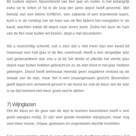
Bij oudere wijnen, bijvoorbeeld van tien jaar en ouder, is het belangrijk
extra op te letten of hij in de loop der jaren depot heeft gevormd. Met
behulp van een kleine lichtbron, een zaklamp of een brandende kaars,
kunt u in de ronding van de hals van de fles tijdens het overgieten in de
karaf, wachten totdat dit depot naar voren komt. Zodra het door de hals
van de fles naar buiten wil komen, stopt u met decanteren.
Als u voorzichtig schenkt, zult u zien dat u niet meer dan een kwart tot
maximaal een half glas in de fles overhoudt. Heeft u een dergelijke wijn
niet gedecanteerd dan zou u al bij het derde of uiterlijk het vierde glas
depot naar buiten hebben gebracht en zo de wijn blind in het glas hebben
gekregen. Depot heeft weliswaar meestal geen negatieve invloed op de
smaak van de wijn, maar het is een onaangenaam gezicht. Bovendien
geeft depot een vervelend gevoel in de mond en ook de kleur van de wijn
is op dat moment niet meer goed vast te stellen.
7) Wijnglazen
Om de kleur en de geur van de wijn te kunnen beoordelen heeft u een
goed wijnglas nodig. Er zijn veel goede modellen wijnglazen, maar nog
veel meer mooie, chique, geslepen en ongeslepen slechte modellen.