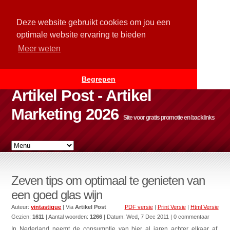
Deze website gebruikt cookies om jou een
optimale website ervaring te bieden
Meer weten
Begrepen
Artikel Post - Artikel
Marketing 2026
Site voor gratis promotie en backlinks
Zeven tips om optimaal te genieten van
een goed glas wijn
Auteur:
vintastique
| Via
Artikel Post
PDF versie
|
Print Versie
|
Html Versie
Gezien:
1611
| Aantal woorden:
1266
| Datum:
Wed, 7 Dec 2011
| 0 commentaar
In Nederland neemt de consumptie van bier al jaren achter elkaar af,