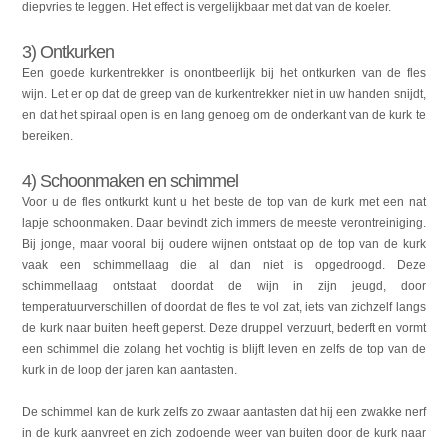
diepvries te leggen. Het effect is vergelijkbaar met dat van de koeler.
3) Ontkurken
Een goede kurkentrekker is onontbeerlijk bij het ontkurken van de fles
wijn. Let er op dat de greep van de kurkentrekker niet in uw handen snijdt,
en dat het spiraal open is en lang genoeg om de onderkant van de kurk te
bereiken.
4) Schoonmaken en schimmel
Voor u de fles ontkurkt kunt u het beste de top van de kurk met een nat
lapje schoonmaken. Daar bevindt zich immers de meeste verontreiniging.
Bij jonge, maar vooral bij oudere wijnen ontstaat op de top van de kurk
vaak een schimmellaag die al dan niet is opgedroogd. Deze
schimmellaag ontstaat doordat de wijn in zijn jeugd, door
temperatuurverschillen of doordat de fles te vol zat, iets van zichzelf langs
de kurk naar buiten heeft geperst. Deze druppel verzuurt, bederft en vormt
een schimmel die zolang het vochtig is blijft leven en zelfs de top van de
kurk in de loop der jaren kan aantasten.
De schimmel kan de kurk zelfs zo zwaar aantasten dat hij een zwakke nerf
in de kurk aanvreet en zich zodoende weer van buiten door de kurk naar