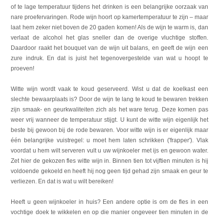
of te lage temperatuur tijdens het drinken is een belangrijke oorzaak van
nare proefervaringen. Rode wijn hoort op kamertemperatuur te zijn – maar
laat hem zeker niet boven de 20 gaden komen! Als de wijn te warm is, dan
verlaat de alcohol het glas sneller dan de overige vluchtige stoffen.
Daardoor raakt het bouquet van de wijn uit balans, en geeft de wijn een
zure indruk. En dat is juist het tegenovergestelde van wat u hoopt te
proeven!
Witte wijn wordt vaak te koud geserveerd. Wist u dat de koelkast een
slechte bewaarplaats is? Door de wijn te lang te koud te bewaren trekken
zijn smaak- en geurkwaliteiten zich als het ware terug. Deze komen pas
weer vrij wanneer de temperatuur stijgt. U kunt de witte wijn eigenlijk het
beste bij gewoon bij de rode bewaren. Voor witte wijn is er eigenlijk maar
één belangrijke vuistregel: u moet hem laten schrikken ('frapper'). Vlak
voordat u hem wilt serveren vult u uw wijnkoeler met ijs en gewoon water.
Zet hier de gekozen fles witte wijn in. Binnen tien tot vijftien minuten is hij
voldoende gekoeld en heeft hij nog geen tijd gehad zijn smaak en geur te
verliezen. En dat is wat u wilt bereiken!
Heeft u geen wijnkoeler in huis? Een andere optie is om de fles in een
vochtige doek te wikkelen en op die manier ongeveer tien minuten in de