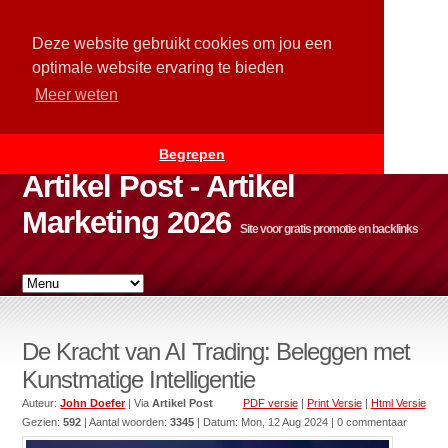
Deze website gebruikt cookies om jou een
optimale website ervaring te bieden
Meer weten
Begrepen
Artikel Post - Artikel
Marketing 2026
Site voor gratis promotie en backlinks
De Kracht van AI Trading: Beleggen met
Kunstmatige Intelligentie
Auteur:
John Doefer
| Via
Artikel Post
PDF versie
|
Print Versie
|
Html Versie
Gezien:
592
| Aantal woorden:
3345
| Datum:
Mon, 12 Aug 2024
| 0 commentaar