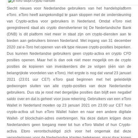
Slecht nieuws voor Nederlandse gebruikers van het handelsplatform
eToro. eToro heeft aangekondigd te gaan stoppen met de ondersteuning
van Crypto-activa voor gebruikers in Nederland. Omdat eToro niet
geregistreerd staat als crypto dienstverlener bij De Nederlandsche Bank
(DNB) is dit platform niet meer in staat zijn om crypto-diensten aan te
bieden aan gebruikers binnen Nederland. Met ingang van 31 december
2020 zal e-Toro het openen van elk type nieuwe crypto-posities beperken.
Dus kunnen Nederlandse gebruikers geen crypto-activa en crypto CFD
posities openen. Maar het is dan ook niet meer mogelijk om de crypto
posities de kopieren van investeerders die ze volgen (één van de
belangrijkste voordelen van eToro). Het ergste is nog dat vanaf 23 januari
2021 (23:01 uur CET) eToro gaat beginnen met het geleidelijk
gedwongen sluiten van alle crypto-posities van deze Nederlandse
gebruikers. Dus sta je rood met dergelijke posities dan blijft een negatief
saldo over en dat is geheel voor jouw rekening. Gebruikers van een eToro
Wallet in Nederland moeten op 23 januari 2021 om 23.00 uur CET hun
crypto-activa uit hun eToro Wallet halen en naar een andere digitale
Wallet- of blockchain-adres overbrengen. Na deze datum krijgen deze
Nederlanders geen toegang meer tot hun eToro Wallet of hun Crypto-
activa. Etoro verontschuldigd zich voor het ongemak dat deze
veranderingen voor de Nederlandse klanten betekenen, maar daar kopen