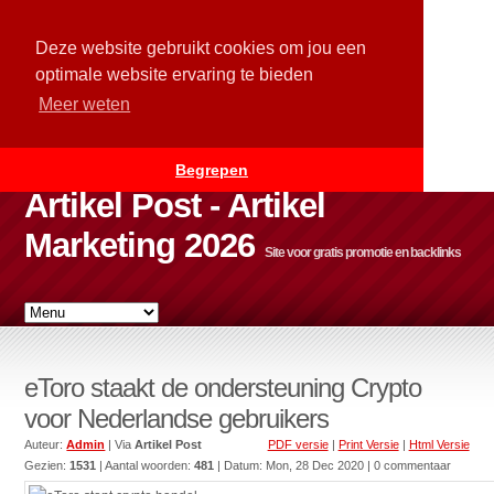
Deze website gebruikt cookies om jou een
optimale website ervaring te bieden
Meer weten
Begrepen
Artikel Post - Artikel
Marketing 2026
Site voor gratis promotie en backlinks
eToro staakt de ondersteuning Crypto
voor Nederlandse gebruikers
Auteur:
Admin
| Via
Artikel Post
PDF versie
|
Print Versie
|
Html Versie
Gezien:
1531
| Aantal woorden:
481
| Datum:
Mon, 28 Dec 2020
| 0 commentaar