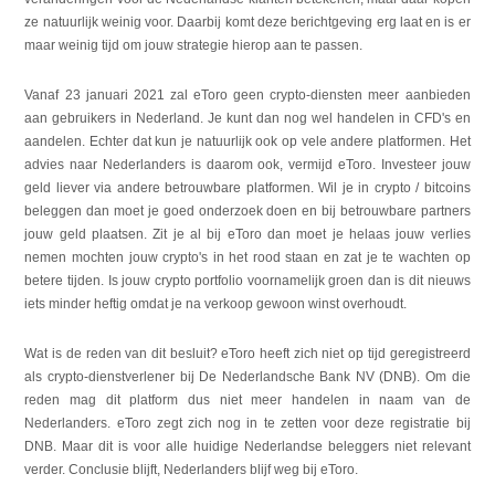
ze natuurlijk weinig voor. Daarbij komt deze berichtgeving erg laat en is er
maar weinig tijd om jouw strategie hierop aan te passen.
Vanaf 23 januari 2021 zal eToro geen crypto-diensten meer aanbieden
aan gebruikers in Nederland. Je kunt dan nog wel handelen in CFD's en
aandelen. Echter dat kun je natuurlijk ook op vele andere platformen. Het
advies naar Nederlanders is daarom ook, vermijd eToro. Investeer jouw
geld liever via andere betrouwbare platformen. Wil je in crypto / bitcoins
beleggen dan moet je goed onderzoek doen en bij betrouwbare partners
jouw geld plaatsen. Zit je al bij eToro dan moet je helaas jouw verlies
nemen mochten jouw crypto's in het rood staan en zat je te wachten op
betere tijden. Is jouw crypto portfolio voornamelijk groen dan is dit nieuws
iets minder heftig omdat je na verkoop gewoon winst overhoudt.
Wat is de reden van dit besluit? eToro heeft zich niet op tijd geregistreerd
als crypto-dienstverlener bij De Nederlandsche Bank NV (DNB). Om die
reden mag dit platform dus niet meer handelen in naam van de
Nederlanders. eToro zegt zich nog in te zetten voor deze registratie bij
DNB. Maar dit is voor alle huidige Nederlandse beleggers niet relevant
verder. Conclusie blijft, Nederlanders blijf weg bij eToro.