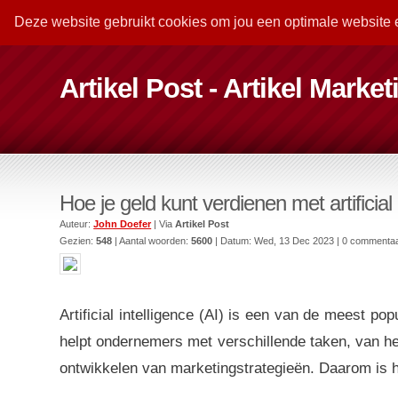
Deze website gebruikt cookies om jou een optimale website 
Artikel Post - Artikel Marke
Hoe je geld kunt verdienen met artificial 
Auteur:
John Doefer
| Via
Artikel Post
Gezien:
548
| Aantal woorden:
5600
| Datum:
Wed, 13 Dec 2023
| 0 commenta
Artificial intelligence (AI) is een van de meest po
helpt ondernemers met verschillende taken, van he
ontwikkelen van marketingstrategieën. Daarom is 