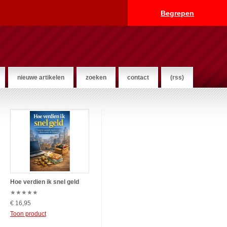
Begrepen
nieuwe artikelen
zoeken
contact
(rss)
Hoe verdien ik snel geld
★
★
★
★
★
€ 16,95
Toon product