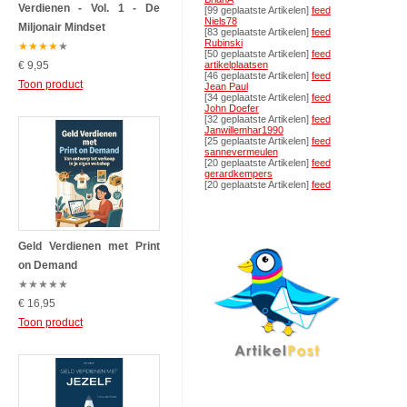
Verdienen - Vol. 1 - De
[99 geplaatste Artikelen]
feed
Niels78
Miljonair Mindset
[83 geplaatste Artikelen]
feed
Rubinski
★
★
★
★
★
[50 geplaatste Artikelen]
feed
€ 9,95
artikelplaatsen
[46 geplaatste Artikelen]
feed
Toon product
Jean Paul
[34 geplaatste Artikelen]
feed
John Doefer
[32 geplaatste Artikelen]
feed
Janwillemhar1990
[25 geplaatste Artikelen]
feed
sannevermeulen
[20 geplaatste Artikelen]
feed
gerardkempers
[20 geplaatste Artikelen]
feed
Geld Verdienen met Print
on Demand
★
★
★
★
★
€ 16,95
Toon product