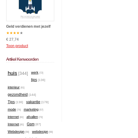
Geld verdienen met jezelf
★
★
★
★
★
€ 27,74
Toon product
Artikel Kenwoorden
huis
werk
[344]
[72]
tips
[136]
interieur
[61]
gezondheid
[144]
Tips
vakantie
[136]
[178]
mode
marketing
[74]
[57]
internet
afvallen
[81]
[73]
Gsm
Internet
[87]
[81]
Webdesign
webdesign
[56]
[56]