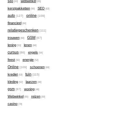
seo
webwinkel
[63]
[65]
kerstpakketten
SEO
[56]
[63]
auto
online
[127]
[109]
financieel
[84]
relatiegeschenken
[111]
GSM
trouwen
[87]
[60]
lening
lenen
[53]
[68]
cursus
engels
[86]
[54]
feest
energie
[50]
[52]
Online
schoenen
[109]
[69]
tuin
krediet
[115]
[53]
kleding
laarzen
[52]
[46]
gsm
woning
[87]
[46]
Webwinkel
reizen
[65]
[50]
casino
[78]