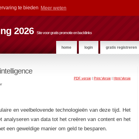
ervaring te bieden
Meer weten
ting 2026
Site voor gratis promotie en backlinks
home
login
gratis registreren
intelligence
PDF versie
|
Print Versie
|
Html Versie
ar
pulaire en veelbelovende technologieën van deze tijd. Het
t analyseren van data tot het creëren van content en het
het een geweldige manier om geld te besparen.