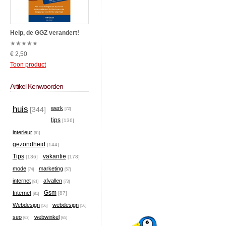
Help, de GGZ verandert!
★
★
★
★
★
€ 2,50
Toon product
Artikel Kenwoorden
huis
werk
[344]
[72]
tips
[136]
interieur
[61]
gezondheid
[144]
Tips
vakantie
[136]
[178]
mode
marketing
[74]
[57]
internet
afvallen
[81]
[73]
Gsm
Internet
[87]
[81]
Webdesign
webdesign
[56]
[56]
seo
webwinkel
[63]
[65]