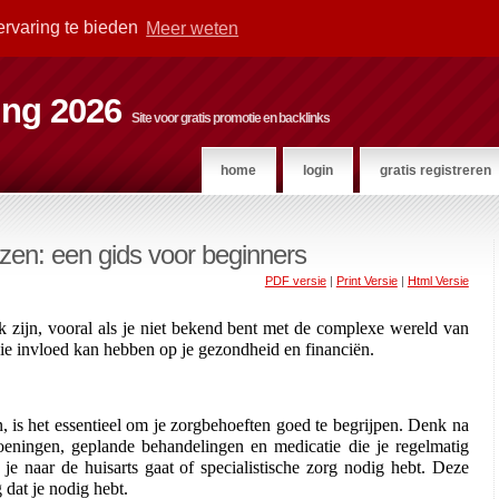
ervaring te bieden
Meer weten
ting 2026
Site voor gratis promotie en backlinks
home
login
gratis registreren
ezen: een gids voor beginners
PDF versie
|
Print Versie
|
Html Versie
k zijn, vooral als je niet bekend bent met de complexe wereld van 
die invloed kan hebben op je gezondheid en financiën. 
, is het essentieel om je zorgbehoeften goed te begrijpen. Denk na 
eningen, geplande behandelingen en medicatie die je regelmatig 
je naar de huisarts gaat of specialistische zorg nodig hebt. Deze 
 dat je nodig hebt.