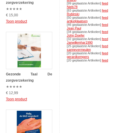
zorgverzekering
[99 geplaatste Artikelen]
feed
Niels78
★
★
★
★
★
[83 geplaatste Artikelen]
feed
Rubinski
€ 15,00
[50 geplaatste Artikelen]
feed
Toon product
artikelplaatsen
[46 geplaatste Artikelen]
feed
Jean Paul
[34 geplaatste Artikelen]
feed
John Doefer
[32 geplaatste Artikelen]
feed
Janwillemhar1990
[25 geplaatste Artikelen]
feed
sannevermeulen
[20 geplaatste Artikelen]
feed
gerardkempers
[20 geplaatste Artikelen]
feed
Gezonde Taal De
zorgverzekering
★
★
★
★
★
€ 12,99
Toon product