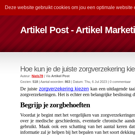
Deze website gebruikt cookies om jou een optimale website 
Artikel Post - Artikel Marke
Hoe kun je de juiste zorgverzekering ki
Auteur:
Niels78
| Via
Artikel Post
Gezien:
518
| Aantal woorden:
863
| Datum:
Thu, 6 Jul 2023
| 0 commentaar
De juiste 
zorgverzekering kiezen
 kan een uitdagende taa
zorgverzekeringen. Het is echter een belangrijke beslissing 
Begrijp je zorgbehoeften
Voordat je begint met het vergelijken van zorgverzekeringen
over je medische geschiedenis, eventuele chronische aando
gebruikt. Maak ook een schatting van het aantal keren dat 
informatie zal je helpen bij het bepalen van het soort dekking