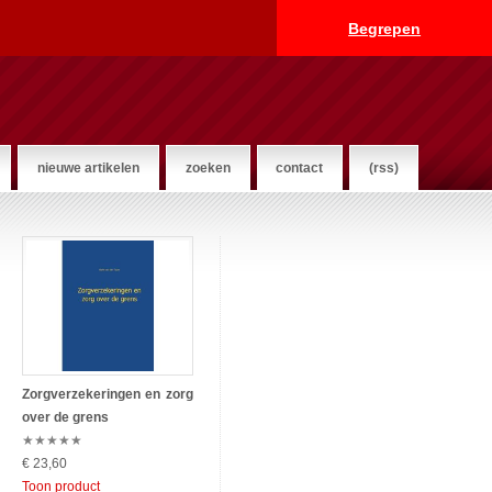
Begrepen
nieuwe artikelen
zoeken
contact
(rss)
Zorgverzekeringen en zorg
over de grens
★
★
★
★
★
€ 23,60
Toon product