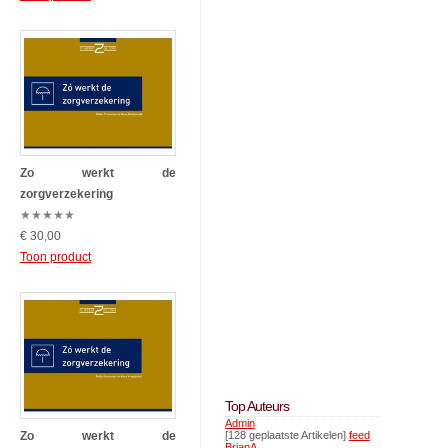
Zo werkt de
zorgverzekering
★
★
★
★
★
€ 30,00
Toon product
Top Auteurs
Admin
Zo werkt de
[128 geplaatste Artikelen]
feed
BrianA