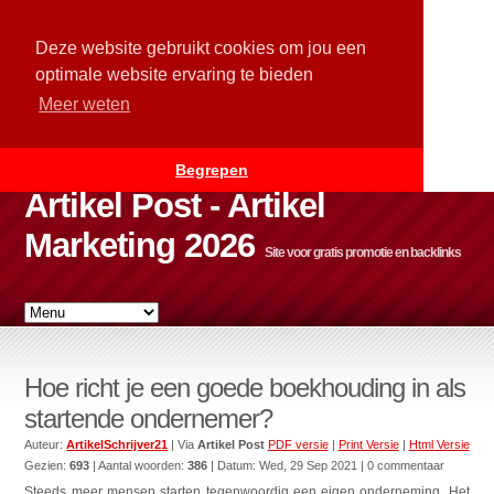
Deze website gebruikt cookies om jou een
optimale website ervaring te bieden
Meer weten
Begrepen
Artikel Post - Artikel
Marketing 2026
Site voor gratis promotie en backlinks
Hoe richt je een goede boekhouding in als
startende ondernemer?
Auteur:
ArtikelSchrijver21
| Via
Artikel Post
PDF versie
|
Print Versie
|
Html Versie
Gezien:
693
| Aantal woorden:
386
| Datum:
Wed, 29 Sep 2021
| 0 commentaar
Steeds meer mensen starten tegenwoordig een eigen onderneming. Het