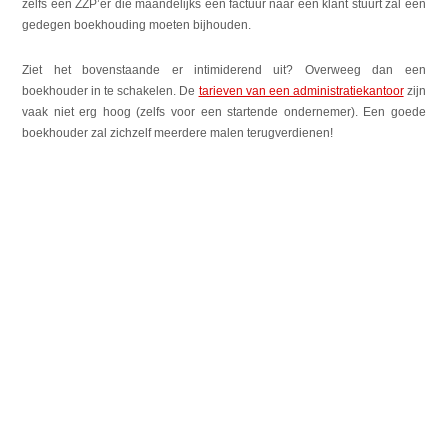
zelfs een ZZP’er die maandelijks één factuur naar een klant stuurt zal een
gedegen boekhouding moeten bijhouden.
Ziet het bovenstaande er intimiderend uit? Overweeg dan een
boekhouder in te schakelen. De
tarieven van een administratiekantoor
zijn
vaak niet erg hoog (zelfs voor een startende ondernemer). Een goede
boekhouder zal zichzelf meerdere malen terugverdienen!