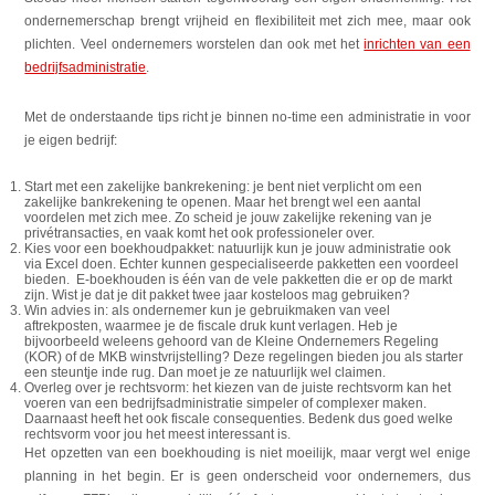
ondernemerschap brengt vrijheid en flexibiliteit met zich mee, maar ook
plichten. Veel ondernemers worstelen dan ook met het
inrichten van een
bedrijfsadministratie
.
Met de onderstaande tips richt je binnen no-time een administratie in voor
je eigen bedrijf:
Start met een zakelijke bankrekening: je bent niet verplicht om een
zakelijke bankrekening te openen. Maar het brengt wel een aantal
voordelen met zich mee. Zo scheid je jouw zakelijke rekening van je
privétransacties, en vaak komt het ook professioneler over.
Kies voor een boekhoudpakket: natuurlijk kun je jouw administratie ook
via Excel doen. Echter kunnen gespecialiseerde pakketten een voordeel
bieden. E-boekhouden is één van de vele pakketten die er op de markt
zijn. Wist je dat je dit pakket twee jaar kosteloos mag gebruiken?
Win advies in: als ondernemer kun je gebruikmaken van veel
aftrekposten, waarmee je de fiscale druk kunt verlagen. Heb je
bijvoorbeeld weleens gehoord van de Kleine Ondernemers Regeling
(KOR) of de MKB winstvrijstelling? Deze regelingen bieden jou als starter
een steuntje inde rug. Dan moet je ze natuurlijk wel claimen.
Overleg over je rechtsvorm: het kiezen van de juiste rechtsvorm kan het
voeren van een bedrijfsadministratie simpeler of complexer maken.
Daarnaast heeft het ook fiscale consequenties. Bedenk dus goed welke
rechtsvorm voor jou het meest interessant is.
Het opzetten van een boekhouding is niet moeilijk, maar vergt wel enige
planning in het begin. Er is geen onderscheid voor ondernemers, dus