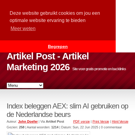
Deze website gebruikt cookies om jou een
optimale website ervaring te bieden
Meer weten
Begrepen
Artikel Post - Artikel
Marketing 2026
Site voor gratis promotie en backlinks
Index beleggen AEX: slim AI gebruiken op
de Nederlandse beurs
Auteur:
John Doefer
| Via
Artikel Post
PDF versie
|
Print Versie
|
Html Versie
Gezien:
258
| Aantal woorden:
1214
| Datum:
Sun, 22 Jun 2025
| 0 commentaar