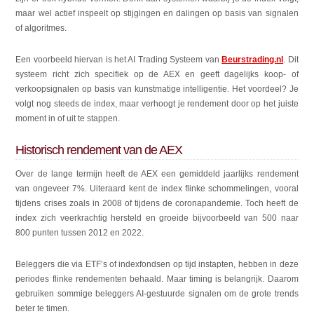
maar wel actief inspeelt op stijgingen en dalingen op basis van signalen
of algoritmes.
Een voorbeeld hiervan is het AI Trading Systeem van
Beurstrading.nl
. Dit
systeem richt zich specifiek op de AEX en geeft dagelijks koop- of
verkoopsignalen op basis van kunstmatige intelligentie. Het voordeel? Je
volgt nog steeds de index, maar verhoogt je rendement door op het juiste
moment in of uit te stappen.
Historisch rendement van de AEX
Over de lange termijn heeft de AEX een gemiddeld jaarlijks rendement
van ongeveer 7%. Uiteraard kent de index flinke schommelingen, vooral
tijdens crises zoals in 2008 of tijdens de coronapandemie. Toch heeft de
index zich veerkrachtig hersteld en groeide bijvoorbeeld van 500 naar
800 punten tussen 2012 en 2022.
Beleggers die via ETF’s of indexfondsen op tijd instapten, hebben in deze
periodes flinke rendementen behaald. Maar timing is belangrijk. Daarom
gebruiken sommige beleggers AI-gestuurde signalen om de grote trends
beter te timen.