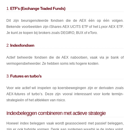
1.
ETF’s (Exchange Traded Funds)
Dit zijn beursgenoteerde fondsen die de AEX één op één volgen.
Bekende voorbeelden zijn iShares AEX UCITS ETF of het Lyxor AEX ETF.
Je kunt ze kopen bij brokers zoals DEGIRO, BUX of eToro.
2.
Indexfondsen
Actief beheerde fondsen die de AEX nabootsen, vaak via je bank of
vermogensbeheerder. Ze hebben soms iets hogere kosten.
3.
Futures en turbo’s
Voor wie actief wil inspelen op koersbewegingen zijn er derivaten zoals
AEX-futures of turbo’s. Deze zijn vooral interessant voor korte termijn-
strategieën of het afdekken van risico.
Indexbeleggen combineren met actieve strategie
Hoewel index beleggen vaak wordt geassocieerd met passief beleggen,
zijn er ook hybride vormen. Denk aan systemen waarbij je de index volgt,