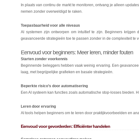
In plaats van continu de markt te monitoren, ontvang je alleen update
nemen zonder overweldigd te raken.
Toepasbaarheid voor alle niveaus
AI systemen zijn ontworpen om intuïtief te zijn. Beginners krijgen
geavanceerde strategieën toe te passen zonder in de complexiteit te v
Eenvoud voor beginners: Meer leren, minder fouten
Starten zonder voorkennis
Beginnende beleggers hebben vaak weinig ervaring. Een geavanceerd
laag, met begrijpelijke grafieken en basale strategieën.
Beperkte risico’s door automatisering
Een AI systeem kan functies zoals automatische stop-losses bieden. Hie
Leren door ervaring
AI tools helpen beginners om te leren door praktijkvoorbeelden en analy
Eenvoud voor gevorderden: Efficiënter handelen