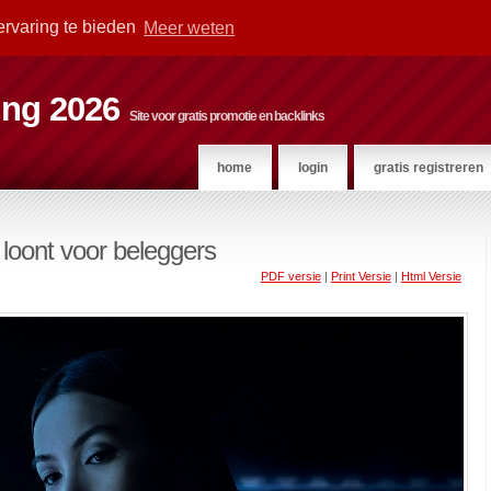
ervaring te bieden
Meer weten
ting 2026
Site voor gratis promotie en backlinks
home
login
gratis registreren
 loont voor beleggers
PDF versie
|
Print Versie
|
Html Versie