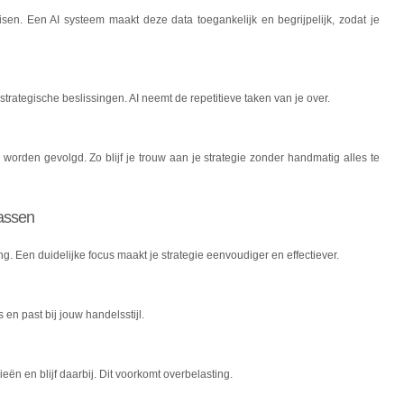
en. Een AI systeem maakt deze data toegankelijk en begrijpelijk, zodat je
strategische beslissingen. AI neemt de repetitieve taken van je over.
 worden gevolgd. Zo blijf je trouw aan je strategie zonder handmatig alles te
passen
ng. Een duidelijke focus maakt je strategie eenvoudiger en effectiever.
en past bij jouw handelsstijl.
ieën en blijf daarbij. Dit voorkomt overbelasting.