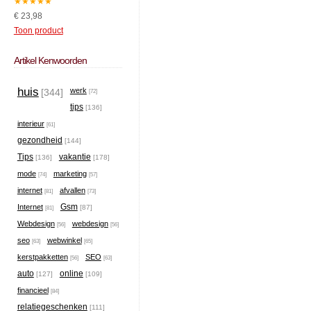
★
★
★
★
★
€ 23,98
Toon product
Artikel Kenwoorden
huis
werk
[344]
[72]
tips
[136]
interieur
[61]
gezondheid
[144]
Tips
vakantie
[136]
[178]
mode
marketing
[74]
[57]
internet
afvallen
[81]
[73]
Gsm
Internet
[87]
[81]
Webdesign
webdesign
[56]
[56]
seo
webwinkel
[63]
[65]
kerstpakketten
SEO
[56]
[63]
auto
online
[127]
[109]
financieel
[84]
relatiegeschenken
[111]