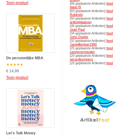
Toon product
[99 geplaatste Artikelen]
feed
Niels78
[83 geplaatste Artikelen]
feed
Rubinski
[50 geplaatste Artikelen]
feed
artikelplaatsen
[46 geplaatste Artikelen]
feed
Jean Paul
[34 geplaatste Artikelen]
feed
John Doefer
[32 geplaatste Artikelen]
feed
Janwillemhar1990
[25 geplaatste Artikelen]
feed
sannevermeulen
[20 geplaatste Artikelen]
feed
De persoonlijke MBA
gerardkempers
[20 geplaatste Artikelen]
feed
★
★
★
★
★
€ 14,99
Toon product
Let's Talk Money