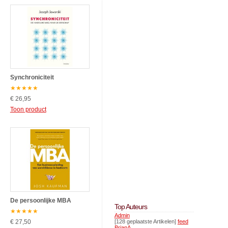
Synchroniciteit
★
★
★
★
★
€ 26,95
Toon product
De persoonlijke MBA
Top Auteurs
★
★
★
★
★
Admin
€ 27,50
[128 geplaatste Artikelen]
feed
BrianA