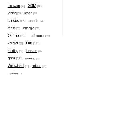
GSM
trouwen
[87]
[60]
lening
lenen
[53]
[68]
cursus
engels
[86]
[54]
feest
energie
[50]
[52]
Online
schoenen
[109]
[69]
tuin
krediet
[115]
[53]
kleding
laarzen
[52]
[46]
gsm
woning
[87]
[46]
Webwinkel
reizen
[65]
[50]
casino
[78]