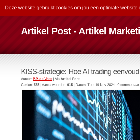
Deze website gebruikt cookies om jou een optimale website 
Artikel Post - Artikel Marke
KISS-strategie: Hoe AI trading eenvoud
Auteur:
P.P. de Vries
| Via
Artikel Post
Gezien:
555
| Aantal woorden:
915
| Datum:
Tue, 19 Nov 2024
| 0 commentaar