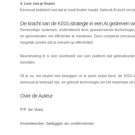
4. Leer van je fouten
Eenvoud betekent niet dat je nooit fouten maakt. Gebruik AI tools om j
De kracht van de KISS-strategie in een AI gedreven w
Eenvoudige systemen, ondersteund door geavanceerde technologie, 
en gevorderden om efficiënter te handelen. Door complexe processe
mogelijk zonder dat je inlevert op effectiviteit.
Beurstrading.nl is een voorbeeld van een platform dat gebruiksvrie
benutten.
Of je nu net begint met beleggen of al jaren actief bent, de KISS-
eenvoud je leidraad zijn, en gebruik technologie om het maximale uit 
Over de Auteur
P.P. de Vries
Investeerder, belegger en ondernemer.