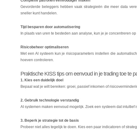
Complexe patronen eenvoudiger maken
Gevorderde beleggers hebben vaak strategieën die meer data vereis
sneller kunt handelen.
Tijd besparen door automatisering
In plaats van uren te besteden aan analyse, kun je je concentreren op 
Risicobeheer optimaliseren
Met een AI systeem kun je risicoparameters instellen die automatisch
hoeven controleren.
Praktische KISS tips om eenvoud in je trading toe te 
1. Kies een duidelijk doel
Bepaal wat je wilt bereiken: groei, passief inkomen of risicoverminderi
2. Gebruik technologie verstandig
AI systemen maken eenvoud mogelijk. Zoek een systeem dat intuïtief is 
3. Beperk je strategie tot de basis
Probeer niet alles tegelijk te doen. Kies een paar indicatoren of strateg