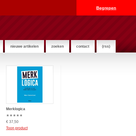
Begrepen
nieuwe artikelen
zoeken
contact
(rss)
Merklogica
★
★
★
★
★
€ 37,50
Toon product