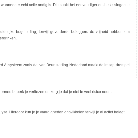
s wanneer er echt actie nodig is. Dit maakt het eenvoudiger om beslissingen te
 duidelijke begeleiding, terwijl gevorderde beleggers de vrijheid hebben om
erdrinken.
 AI systeem zoals dat van Beurstrading Nederland maakt de instap drempel
rmee beperk je verliezen en zorg je dat je niet te veel risico neemt.
se. Hierdoor kun je je vaardigheden ontwikkelen terwijl je al actief belegt.