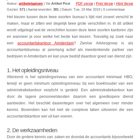
Auteur:
artikelplaatsen
| Via
Artikel Post
PDF versie
|
Print Versie
|
Html Versie
Gezien:
571
| Aantal woorden:
381
| Datum:
Tue, 19 Mar 2019
| 0 commentaar
Het kiezen tussen deze twee soorten bureau’s lijkt niet zoveel verschil te
maken, maar er zitten wel degelijk twee grote verschillen in. In dit artikel
wordt uitgelegd wat de verschillen tussen deze twee soorten kantoren zijn
en wanneer je voor welke het beste kan kiezen. Toevallig op zoek naar
een
accountantskantoor Amsterdam
? Zwolse Adviesgroep is als
accountantsbureau al jarenlang actief als meedenkende partner van
bedrijven in Amsterdam en kan jouw bedrijf daardoor goed van dienst zijn.
1. Het opleidingsniveau
Allereerst is het opleidingsniveau van een accountant minimaal HBO,
terwijl er geen minimum opleidingsniveau bij een boekhouder van een
administratiekantoor verplicht is gesteld. Een administratiekantoor kan
door de lagere personeelskosten daarom een goedkopere dienst
aanbieden. Het beschikt daarentegen over het algemeen over minder
kennis. Bovendien kan het niet de complexe taken uitvoeren die een
accountantskantoor wel uit kan voeren.
2. De werkzaamheden
Door de grotere kennis van zaken en doordat de accountants bijvoorbeeld