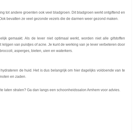
ling tot andere groenten ook veel bladgroen. Dit bladgroen werkt ontgiftend en
 Ook bevatten ze veel gezonde vezels die de darmen weer gezond maken.
elijk gemaakt. Als de lever niet optimaal werkt, worden niet alle gifstoffen
st krijgen van puistjes of acne. Je kunt de werking van je lever verbeteren door
roccoli, asperges, bieten, uien en waterkers.
ydrateren de huid. Het is dus belangrijk om hier dagelijks voldoende van te
, noten en zaden.
er te laten stralen? Ga dan langs een schoonheidssalon Arnhem voor advies.