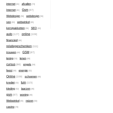
internet
afvallen
[81]
[73]
Gsm
Internet
[87]
[81]
Webdesign
webdesign
[56]
[56]
seo
webwinkel
[63]
[65]
kerstpakketten
SEO
[56]
[63]
auto
online
[127]
[109]
financieel
[84]
relatiegeschenken
[111]
GSM
trouwen
[87]
[60]
lening
lenen
[53]
[68]
cursus
engels
[86]
[54]
feest
energie
[50]
[52]
Online
schoenen
[109]
[69]
tuin
krediet
[115]
[53]
kleding
laarzen
[52]
[46]
gsm
woning
[87]
[46]
Webwinkel
reizen
[65]
[50]
casino
[78]