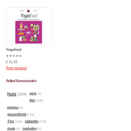
Yogafood
★
★
★
★
★
€ 11,50
Toon product
Artikel Kenwoorden
huis
werk
[344]
[72]
tips
[136]
interieur
[61]
gezondheid
[144]
Tips
vakantie
[136]
[178]
mode
marketing
[74]
[57]