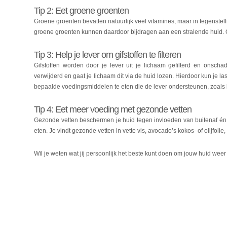
Tip 2: Eet groene groenten
Groene groenten bevatten natuurlijk veel vitamines, maar in tegenstel
groene groenten kunnen daardoor bijdragen aan een stralende huid.
Tip 3: Help je lever om gifstoffen te filteren
Gifstoffen worden door je lever uit je lichaam gefilterd en onschad
verwijderd en gaat je lichaam dit via de huid lozen. Hierdoor kun je la
bepaalde voedingsmiddelen te eten die de lever ondersteunen, zoals b
Tip 4: Eet meer voeding met gezonde vetten
Gezonde vetten beschermen je huid tegen invloeden van buitenaf én h
eten. Je vindt gezonde vetten in vette vis, avocado’s kokos- of olijfolie
Wil je weten wat jij persoonlijk het beste kunt doen om jouw huid we