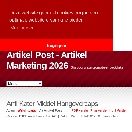
Deze website gebruikt cookies om jou een
optimale website ervaring te bieden
Meer weten
Begrepen
Artikel Post - Artikel
Marketing 2026
Site voor gratis promotie en backlinks
Anti Kater Middel Hangovercaps
Auteur:
Weightcaps
| Via
Artikel Post
PDF versie
|
Print Versie
|
Html Versie
Gezien:
1568
| Aantal woorden:
475
| Datum:
Wed, 11 Jul 2012
| 0 commentaar