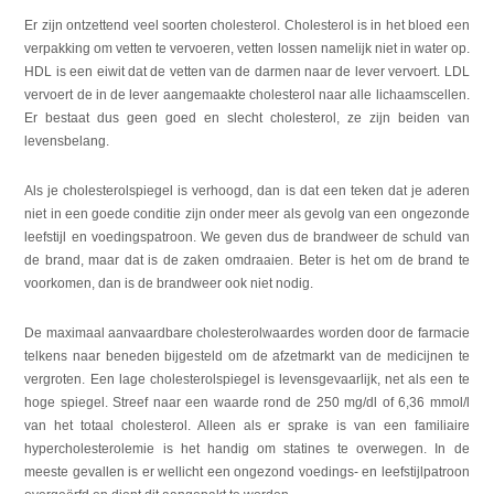
Er zijn ontzettend veel soorten cholesterol. Cholesterol is in het bloed een
verpakking om vetten te vervoeren, vetten lossen namelijk niet in water op.
HDL is een eiwit dat de vetten van de darmen naar de lever vervoert. LDL
vervoert de in de lever aangemaakte cholesterol naar alle lichaamscellen.
Er bestaat dus geen goed en slecht cholesterol, ze zijn beiden van
levensbelang.
Als je cholesterolspiegel is verhoogd, dan is dat een teken dat je aderen
niet in een goede conditie zijn onder meer als gevolg van een ongezonde
leefstijl en voedingspatroon. We geven dus de brandweer de schuld van
de brand, maar dat is de zaken omdraaien. Beter is het om de brand te
voorkomen, dan is de brandweer ook niet nodig.
De maximaal aanvaardbare cholesterolwaardes worden door de farmacie
telkens naar beneden bijgesteld om de afzetmarkt van de medicijnen te
vergroten. Een lage cholesterolspiegel is levensgevaarlijk, net als een te
hoge spiegel. Streef naar een waarde rond de 250 mg/dl of 6,36 mmol/l
van het totaal cholesterol. Alleen als er sprake is van een familiaire
hypercholesterolemie is het handig om statines te overwegen. In de
meeste gevallen is er wellicht een ongezond voedings- en leefstijlpatroon