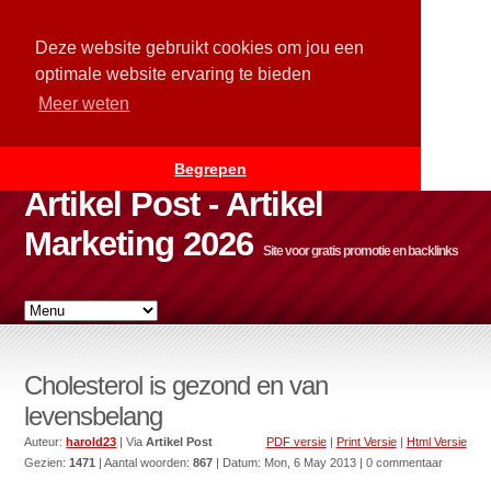
Deze website gebruikt cookies om jou een
optimale website ervaring te bieden
Meer weten
Begrepen
Artikel Post - Artikel
Marketing 2026
Site voor gratis promotie en backlinks
Cholesterol is gezond en van
levensbelang
Auteur:
harold23
| Via
Artikel Post
PDF versie
|
Print Versie
|
Html Versie
Gezien:
1471
| Aantal woorden:
867
| Datum:
Mon, 6 May 2013
| 0 commentaar