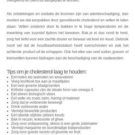
overgeërfd en dient dit aangepakt te worden.
Als ontstekingen en oxidatie de bronnen zijn van aderbeschadiging, dan
moeten we dat aanpakken door geoxideerde cholesterol en vetten te laten
staan. Vetten oxideren door te bakken in te hoge temperaturen en de
inwerking van zuurstof tijdens het bewaren. Bak je ei dus nooit te heet,
zorg het liefst voor een zachte dooier en bewaar vet koel en koud. Gebruik
nooit vet dat de houdbaarheidsdatum heeft overschreden en pak het
achterste product uit de schappen. Ook het eten van veel suiker, granen of
transvetten kunnen bijdragen aan de beschadiging van de vaatwanden.
Tips om je cholesterol laag te houden:
Eet noten als walnoten en amandelen
Voeg knoflook toe aan je maaltijden
Eet veel groene bladgroenten
Krillolie capsules zijn de ideale bron van omega-3
Eet alleen biologisch vlees
Eet vette vis zoals zalm, haring of makreel
Zorg dat je voldoende beweegt
Drink voldoende water
Vermijd bewerkte producten
Eet rijkelijk olijfolie (alleen koud)
Bak in reuzel, kokosolie of ghee
Zorg voor ontspanning, stress is een grote ziekmaker
Vermijd margarine en kunstmatige bakproducten
Zorg voor goede vezels uit groente en fruit