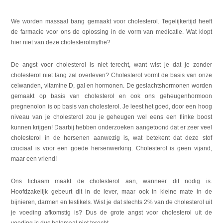
We worden massaal bang gemaakt voor cholesterol. Tegelijkertijd heeft
de farmacie voor ons de oplossing in de vorm van medicatie. Wat klopt
hier niet van deze cholesterolmythe?
De angst voor cholesterol is niet terecht, want wist je dat je zonder
cholesterol niet lang zal overleven? Cholesterol vormt de basis van onze
celwanden, vitamine D, gal en hormonen. De geslachtshormonen worden
gemaakt op basis van cholesterol en ook ons geheugenhormoon
pregnenolon is op basis van cholesterol. Je leest het goed, door een hoog
niveau van je cholesterol zou je geheugen wel eens een flinke boost
kunnen krijgen! Daarbij hebben onderzoeken aangetoond dat er zeer veel
cholesterol in de hersenen aanwezig is, wat betekent dat deze stof
cruciaal is voor een goede hersenwerking. Cholesterol is geen vijand,
maar een vriend!
Ons lichaam maakt de cholesterol aan, wanneer dit nodig is.
Hoofdzakelijk gebeurt dit in de lever, maar ook in kleine mate in de
bijnieren, darmen en testikels. Wist je dat slechts 2% van de cholesterol uit
je voeding afkomstig is? Dus de grote angst voor cholesterol uit de
voeding is dus helemaal niet terecht.