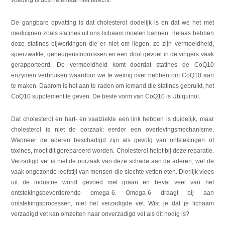
De gangbare opvatting is dat cholesterol dodelijk is en dat we het met
medicijnen zoals statines uit ons lichaam moeten bannen. Helaas hebben
deze statines bijwerkingen die er niet om liegen, zo zijn vermoeidheid,
spierzwakte, geheugenstoornissen en een doof gevoel in de vingers vaak
gerapporteerd. De vermoeidheid komt doordat statines de CoQ10
enzymen verbruiken waardoor we te weinig over hebben om CoQ10 aan
te maken. Daarom is het aan te raden om iemand die statines gebruikt, het
CoQ10 supplement te geven. De beste vorm van CoQ10 is Ubiquinol.
Dat cholesterol en hart- en vaatziekte een link hebben is duidelijk, maar
cholesterol is niet de oorzaak: eerder een overlevingsmechanisme.
Wanneer de aderen beschadigd zijn als gevolg van ontstekingen of
toxines, moet dit gerepareerd worden. Cholesterol helpt bij deze reparatie.
Verzadigd vet is niet de oorzaak van deze schade aan de aderen, wel de
vaak ongezonde leefstijl van mensen die slechte vetten eten. Dierlijk vlees
uit de industrie wordt gevoed met graan en bevat veel van het
ontstekingsbevorderende omega-6. Omega-6 draagt bij aan
ontstekingsprocessen, niet het verzadigde vet. Wist je dat je lichaam
verzadigd vet kan omzetten naar onverzadigd vet als dit nodig is?