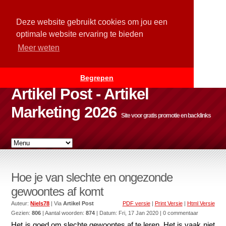
Deze website gebruikt cookies om jou een
optimale website ervaring te bieden
Meer weten
Begrepen
Artikel Post - Artikel
Marketing 2026
Site voor gratis promotie en backlinks
Hoe je van slechte en ongezonde
gewoontes af komt
Auteur:
Niels78
| Via
Artikel Post
PDF versie
|
Print Versie
|
Html Versie
Gezien:
806
| Aantal woorden:
874
| Datum:
Fri, 17 Jan 2020
| 0 commentaar
Het is goed om slechte gewoontes af te leren. Het is vaak niet 