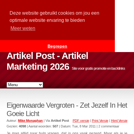
Deze website gebruikt cookies om jou een
optimale website ervaring te bieden
Meer weten
Begrepen
Artikel Post - Artikel
Marketing 2026
Site voor gratis promotie en backlinks
Eigenwaarde Vergroten - Zet Jezelf In Het
Goeie Licht
Auteur:
Mike Monaghan
| Via
Artikel Post
PDF versie
|
Print Versie
|
Html Versie
Gezien:
4098
| Aantal woorden:
507
| Datum:
Tue, 8 Mar 2011
| 2 commentaar
Je mag altijd naar hulp vragen, dat is ons vaak gezegd. Maar als je je