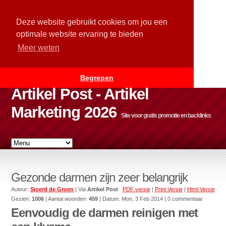
Deze website gebruikt cookies om jou een
optimale website ervaring te bieden
Meer weten
Begrepen
Artikel Post - Artikel
Marketing 2026
Site voor gratis promotie en backlinks
Gezonde darmen zijn zeer belangrijk
Auteur:
Sjoerd de Groen
| Via
Artikel Post
PDF versie
|
Print Versie
|
Html Versie
Gezien:
1006
| Aantal woorden:
459
| Datum:
Mon, 3 Feb 2014
| 0 commentaar
Eenvoudig de darmen reinigen met