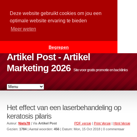
Deze website gebruikt cookies om jou een
optimale website ervaring te bieden
Meer weten
Begrepen
Artikel Post - Artikel
Marketing 2026
Site voor gratis promotie en backlinks
Het effect van een laserbehandeling op
keratosis pilaris
Auteur:
Niels78
| Via
Artikel Post
PDF versie
|
Print Versie
|
Html Versie
Gezien:
1784
| Aantal woorden:
456
| Datum:
Mon, 15 Oct 2018
| 0 commentaar