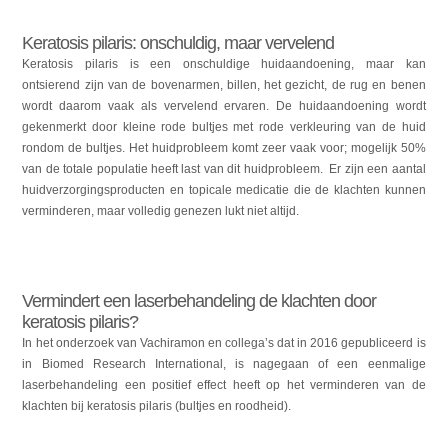
Keratosis pilaris: onschuldig, maar vervelend
Keratosis pilaris is een onschuldige huidaandoening, maar kan
ontsierend zijn van de bovenarmen, billen, het gezicht, de rug en benen
wordt daarom vaak als vervelend ervaren. De huidaandoening wordt
gekenmerkt door kleine rode bultjes met rode verkleuring van de huid
rondom de bultjes. Het huidprobleem komt zeer vaak voor; mogelijk 50%
van de totale populatie heeft last van dit huidprobleem.
Er zijn een aantal
huidverzorgingsproducten en topicale medicatie die de klachten kunnen
verminderen, maar volledig genezen lukt niet altijd.
Vermindert een laserbehandeling de klachten door
keratosis pilaris?
In het onderzoek van Vachiramon en collega’s dat in 2016 gepubliceerd is
in Biomed Research International, is nagegaan of een eenmalige
laserbehandeling een positief effect heeft op het verminderen van de
klachten bij keratosis pilaris (bultjes en roodheid).