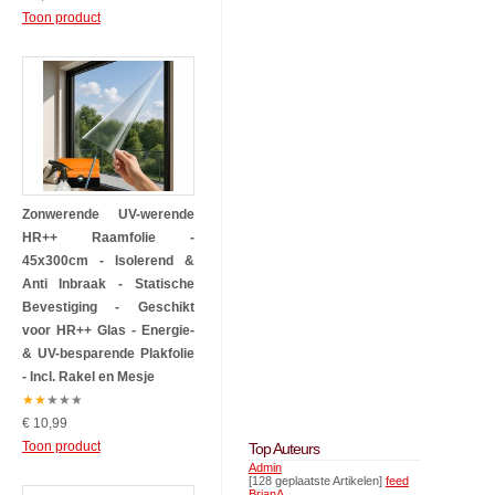
Toon product
Zonwerende UV-werende
HR++ Raamfolie -
45x300cm - Isolerend &
Anti Inbraak - Statische
Bevestiging - Geschikt
voor HR++ Glas - Energie-
& UV-besparende Plakfolie
- Incl. Rakel en Mesje
★
★
★
★
★
€ 10,99
Toon product
Top Auteurs
Admin
[128 geplaatste Artikelen]
feed
BrianA