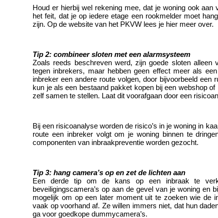
Houd er hierbij wel rekening mee, dat je woning ook aan 
het feit, dat je op iedere etage een rookmelder moet han
zijn. Op de website van het PKVW lees je hier meer over. 
Tip 2: combineer sloten met een alarmsysteem 
Zoals reeds beschreven werd, zijn goede sloten alleen 
tegen inbrekers, maar hebben geen effect meer als een i
inbreker een andere route volgen, door bijvoorbeeld een r
kun je als een bestaand pakket kopen bij een webshop of 
zelf samen te stellen. Laat dit voorafgaan door een risicoa
Bij een risicoanalyse worden de risico’s in je woning in kaa
route een inbreker volgt om je woning binnen te dringe
componenten van inbraakpreventie worden gezocht. 
Tip 3: hang camera’s op en zet de lichten aan 
Een derde tip om de kans op een inbraak te verk
beveiligingscamera’s op aan de gevel van je woning en bij
mogelijk om op een later moment uit te zoeken wie de i
vaak op voorhand af. Ze willen immers niet, dat hun daden
ga voor goedkope dummycamera’s. 