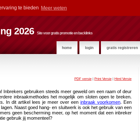
ervaring te bieden
Meer weten
ting 2026
Site voor gratis promotie en backlinks
home
login
gratis registreren
PDF versie
|
Print Versie
|
Html Versie
jn! Inbrekers gebruiken steeds meer geweld om een raam of deur 
dere inbraakmethodes het mogelijk om sloten open te breken. 
 In dit artikel lees je meer over een 
inbraak voorkomen
. Een 
e lagen. Naast goed hang- en sluitwerk is ook het gebruik van een 
 immers geen bescherming meer, op het moment dat een inbreker 
tie gebruik jij momenteel? 