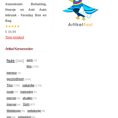
Autosleutel Behuizing,
Hoesje en Anti Auto
Inbraak - Faraday Box en
Bag
★
★
★
★
★
€ 34,99
Toon product
Artikel Kenwoorden
huis
werk
[344]
[72]
tips
[136]
interieur
[61]
gezondheid
[144]
Tips
vakantie
[136]
[178]
mode
marketing
[74]
[57]
internet
afvallen
[81]
[73]
Gsm
Internet
[87]
[81]
Webdesign
webdesign
[56]
[56]
seo
webwinkel
[63]
[65]