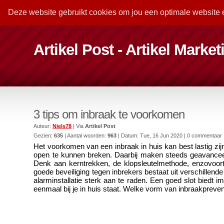
Deze website gebruikt cookies om jou een optimale website 
Artikel Post - Artikel Marke
3 tips om inbraak te voorkomen
Auteur:
Niels78
| Via
Artikel Post
Gezien:
635
| Aantal woorden:
963
| Datum:
Tue, 16 Jun 2020
| 0 commentaar
Het voorkomen van een inbraak in huis kan best lastig zi
open te kunnen breken. Daarbij maken steeds geavanceer
Denk aan kerntrekken, de klopsleutelmethode, enzovoorts.
goede beveiliging tegen inbrekers bestaat uit verschillend
alarminstallatie sterk aan te raden. Een goed slot biedt
eenmaal bij je in huis staat. Welke vorm van inbraakpreven