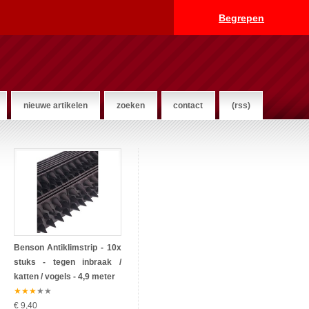
Begrepen
nieuwe artikelen
zoeken
contact
(rss)
Benson Antiklimstrip - 10x
stuks - tegen inbraak /
katten / vogels - 4,9 meter
★
★
★
★
★
€ 9,40