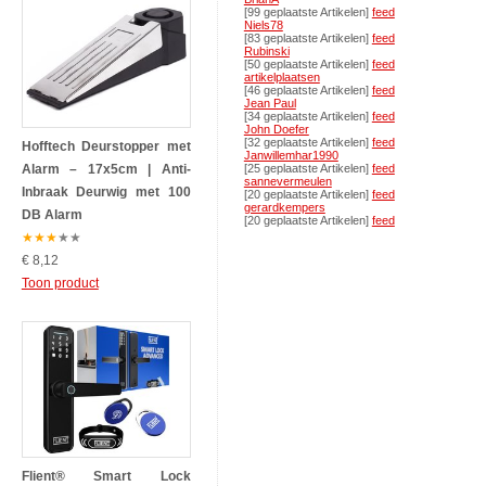
[99 geplaatste Artikelen]
feed
Niels78
[83 geplaatste Artikelen]
feed
Rubinski
[50 geplaatste Artikelen]
feed
artikelplaatsen
[46 geplaatste Artikelen]
feed
Jean Paul
[34 geplaatste Artikelen]
feed
John Doefer
[32 geplaatste Artikelen]
feed
Hofftech Deurstopper met
Janwillemhar1990
Alarm – 17x5cm | Anti-
[25 geplaatste Artikelen]
feed
sannevermeulen
Inbraak Deurwig met 100
[20 geplaatste Artikelen]
feed
gerardkempers
DB Alarm
[20 geplaatste Artikelen]
feed
★
★
★
★
★
€ 8,12
Toon product
Flient® Smart Lock