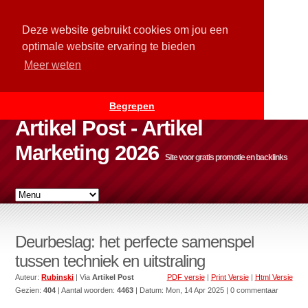
Deze website gebruikt cookies om jou een
optimale website ervaring te bieden
Meer weten
Begrepen
Artikel Post - Artikel
Marketing 2026
Site voor gratis promotie en backlinks
Deurbeslag: het perfecte samenspel
tussen techniek en uitstraling
Auteur:
Rubinski
| Via
Artikel Post
PDF versie
|
Print Versie
|
Html Versie
Gezien:
404
| Aantal woorden:
4463
| Datum:
Mon, 14 Apr 2025
| 0 commentaar