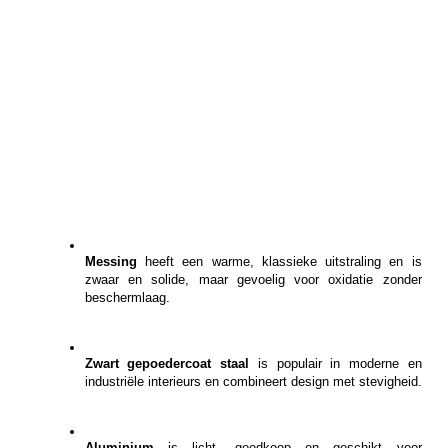
Messing
 heeft een warme, klassieke uitstraling en is 
zwaar en solide, maar gevoelig voor oxidatie zonder 
beschermlaag.
Zwart gepoedercoat staal
 is populair in moderne en 
industriële interieurs en combineert design met stevigheid.
Aluminium
 is licht, goedkoop en geschikt voor 