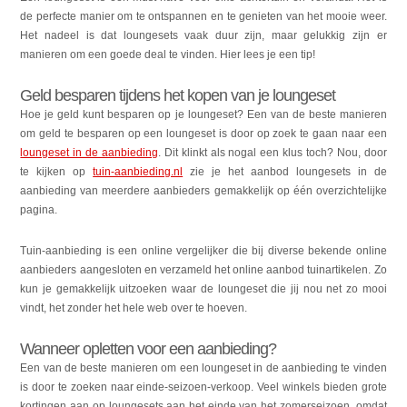
de perfecte manier om te ontspannen en te genieten van het mooie weer.
Het nadeel is dat loungesets vaak duur zijn, maar gelukkig zijn er
manieren om een goede deal te vinden. Hier lees je een tip!
Geld besparen tijdens het kopen van je loungeset
Hoe je geld kunt besparen op je loungeset? Een van de beste manieren
om geld te besparen op een loungeset is door op zoek te gaan naar een
loungeset in de aanbieding
. Dit klinkt als nogal een klus toch? Nou, door
te kijken op
tuin-aanbieding.nl
zie je het aanbod loungesets in de
aanbieding van meerdere aanbieders gemakkelijk op één overzichtelijke
pagina.
Tuin-aanbieding is een online vergelijker die bij diverse bekende online
aanbieders aangesloten en verzameld het online aanbod tuinartikelen. Zo
kun je gemakkelijk uitzoeken waar de loungeset die jij nou net zo mooi
vindt, het zonder het hele web over te hoeven.
Wanneer opletten voor een aanbieding?
Een van de beste manieren om een loungeset in de aanbieding te vinden
is door te zoeken naar einde-seizoen-verkoop. Veel winkels bieden grote
kortingen aan op loungesets aan het einde van het zomerseizoen, omdat