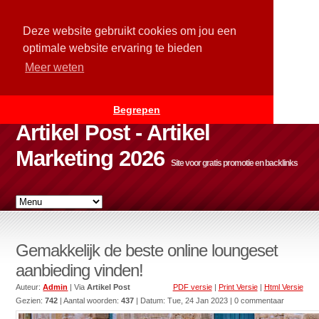
Deze website gebruikt cookies om jou een
optimale website ervaring te bieden
Meer weten
Begrepen
Artikel Post - Artikel
Marketing 2026
Site voor gratis promotie en backlinks
Gemakkelijk de beste online loungeset
aanbieding vinden!
Auteur:
Admin
| Via
Artikel Post
PDF versie
|
Print Versie
|
Html Versie
Gezien:
742
| Aantal woorden:
437
| Datum:
Tue, 24 Jan 2023
| 0 commentaar