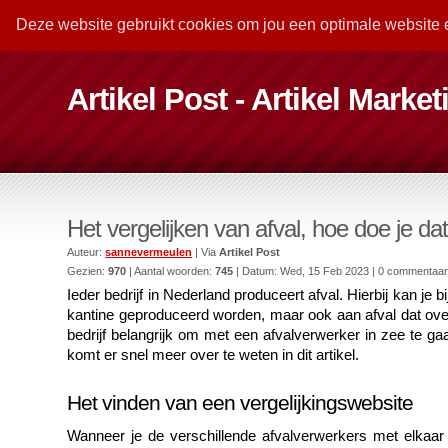
Deze website gebruikt cookies om jou een optimale website 
Artikel Post - Artikel Marke
Het vergelijken van afval, hoe doe je da
Auteur:
sannevermeulen
| Via
Artikel Post
Gezien:
970
| Aantal woorden:
745
| Datum:
Wed, 15 Feb 2023
| 0 commentaa
Ieder bedrijf in Nederland produceert afval. Hierbij kan je
kantine geproduceerd worden, maar ook aan afval dat overb
bedrijf belangrijk om met een afvalverwerker in zee te ga
komt er snel meer over te weten in dit artikel. 
Het vinden van een vergelijkingswebsite
Wanneer je de verschillende afvalverwerkers met elkaar w