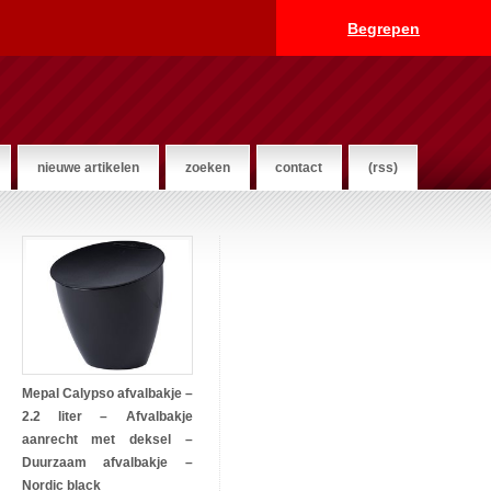
Begrepen
nieuwe artikelen
zoeken
contact
(rss)
Mepal Calypso afvalbakje –
2.2 liter – Afvalbakje
aanrecht met deksel –
Duurzaam afvalbakje –
Nordic black