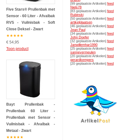
[99 geplaatste Artikelen]
feed
Niels78
Five Stars® Prullenbak met
[83 geplaatste Artikelen]
feed
Rubinski
Sensor - 60 Liter - Afvalbak
[50 geplaatste Artikelen]
feed
RVS - Vuilnisbak - Soft
artikelplaatsen
[46 geplaatste Artikelen]
feed
Close Deksel - Zwart
Jean Paul
[34 geplaatste Artikelen]
feed
★
★
★
★
★
John Doefer
[32 geplaatste Artikelen]
feed
€ 54,95
Janwillemhar1990
Toon product
[25 geplaatste Artikelen]
feed
sannevermeulen
[20 geplaatste Artikelen]
feed
gerardkempers
[20 geplaatste Artikelen]
feed
Bayt Prullenbak -
Prullenbak 60 Liter -
Prullenbak met Sensor -
Vuilnisbak - Afvalbak -
Metaal - Zwart
★
★
★
★
★