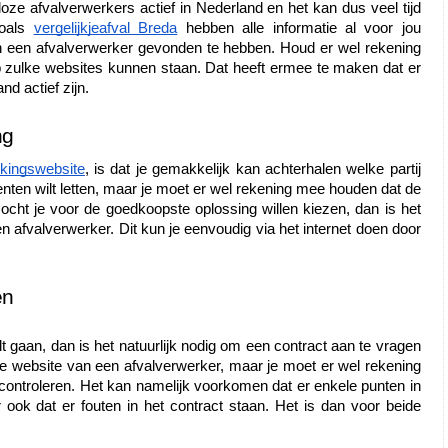
loze afvalverwerkers actief in Nederland en het kan dus veel tijd 
oals 
vergelijkjeafval Breda
 hebben alle informatie al voor jou 
 een afvalverwerker gevonden te hebben. Houd er wel rekening 
p zulke websites kunnen staan. Dat heeft ermee te maken dat er 
d actief zijn. 
ng
jkingswebsite
, is dat je gemakkelijk kan achterhalen welke partij 
 centen wilt letten, maar je moet er wel rekening mee houden dat de 
Mocht je voor de goedkoopste oplossing willen kiezen, dan is het 
fvalverwerker. Dit kun je eenvoudig via het internet doen door 
en
 gaan, dan is het natuurlijk nodig om een contract aan te vragen 
a de website van een afvalverwerker, maar je moet er wel rekening 
 controleren. Het kan namelijk voorkomen dat er enkele punten in 
ook dat er fouten in het contract staan. Het is dan voor beide 