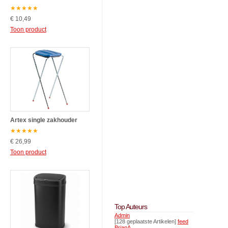
★
★
★
★
★
€ 10,49
Toon product
Artex single zakhouder
★
★
★
★
★
€ 26,99
Toon product
Top Auteurs
Admin
[128 geplaatste Artikelen]
feed
BrianA