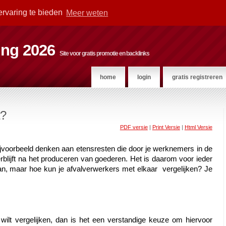
ervaring te bieden
Meer weten
ting 2026
Site voor gratis promotie en backlinks
home
login
gratis registreren
t?
PDF versie
|
Print Versie
|
Html Versie
r
 bijvoorbeeld denken aan etensresten die door je werknemers in de 
lijft na het produceren van goederen. Het is daarom voor ieder 
an, maar hoe kun je afvalverwerkers met elkaar  vergelijken? Je 
ilt vergelijken, dan is het een verstandige keuze om hiervoor 