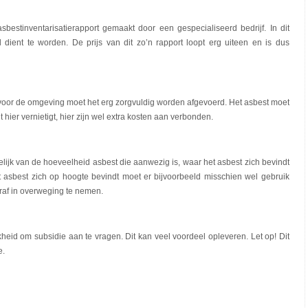
bestinventarisatierapport gemaakt door een gespecialiseerd bedrijf. In dit
dient te worden. De prijs van dit zo’n rapport loopt erg uiteen en is dus
n voor de omgeving moet het erg zorgvuldig worden afgevoerd. Het asbest moet
hier vernietigt, hier zijn wel extra kosten aan verbonden.
lijk van de hoeveelheid asbest die aanwezig is, waar het asbest zich bevindt
het asbest zich op hoogte bevindt moet er bijvoorbeeld misschien wel gebruik
raf in overweging te nemen.
kheid om subsidie aan te vragen. Dit kan veel voordeel opleveren. Let op! Dit
e.