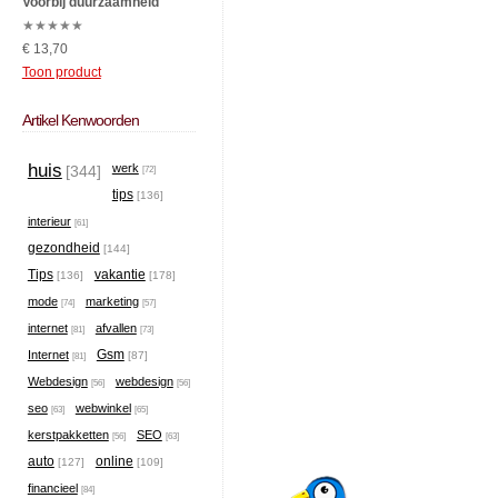
Voorbij duurzaamheid
★
★
★
★
★
€ 13,70
Toon product
Artikel Kenwoorden
huis
werk
[344]
[72]
tips
[136]
interieur
[61]
gezondheid
[144]
Tips
vakantie
[136]
[178]
mode
marketing
[74]
[57]
internet
afvallen
[81]
[73]
Gsm
Internet
[87]
[81]
Webdesign
webdesign
[56]
[56]
seo
webwinkel
[63]
[65]
kerstpakketten
SEO
[56]
[63]
auto
online
[127]
[109]
financieel
[84]