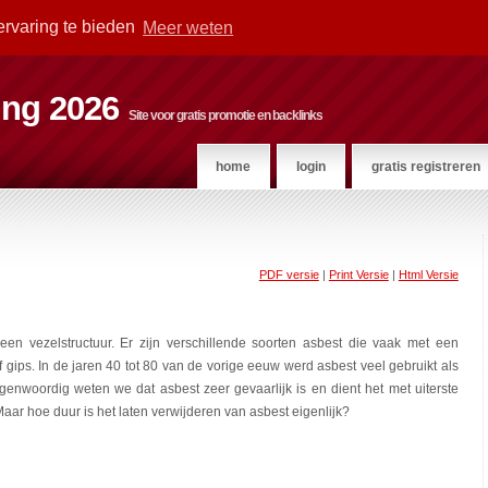
ervaring te bieden
Meer weten
ting 2026
Site voor gratis promotie en backlinks
home
login
gratis registreren
PDF versie
|
Print Versie
|
Html Versie
een vezelstructuur. Er zijn verschillende soorten asbest die vaak met een
f gips. In de jaren 40 tot 80 van de vorige eeuw werd asbest veel gebruikt als
Tegenwoordig weten we dat asbest zeer gevaarlijk is en dient het met uiterste
Maar hoe duur is het laten verwijderen van asbest eigenlijk?