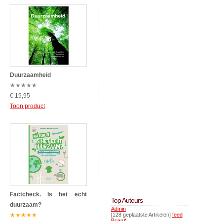
Duurzaamheid
★
★
★
★
★
€ 19,95
Toon product
Factcheck. Is het echt
Top Auteurs
duurzaam?
Admin
★
★
★
★
★
[128 geplaatste Artikelen]
feed
BrianA