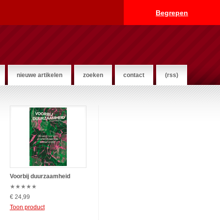
Begrepen
nieuwe artikelen
zoeken
contact
(rss)
Voorbij duurzaamheid
★
★
★
★
★
€ 24,99
Toon product