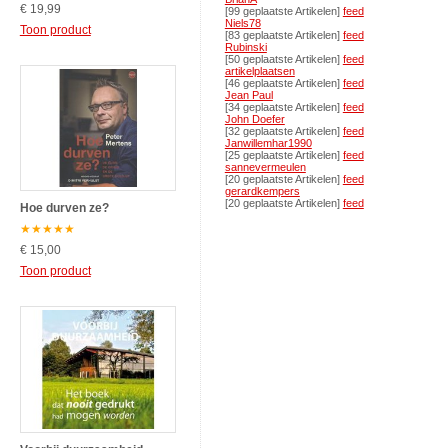
€ 19,99
[99 geplaatste Artikelen]
feed
Niels78
Toon product
[83 geplaatste Artikelen]
feed
Rubinski
[50 geplaatste Artikelen]
feed
artikelplaatsen
[46 geplaatste Artikelen]
feed
Jean Paul
[34 geplaatste Artikelen]
feed
John Doefer
[32 geplaatste Artikelen]
feed
Janwillemhar1990
[25 geplaatste Artikelen]
feed
sannevermeulen
[20 geplaatste Artikelen]
feed
gerardkempers
[20 geplaatste Artikelen]
feed
Hoe durven ze?
★
★
★
★
★
€ 15,00
Toon product