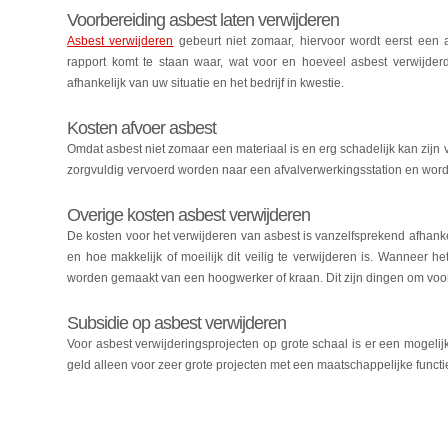
Voorbereiding asbest laten verwijderen
Asbest verwijderen
gebeurt niet zomaar, hiervoor wordt eerst een as
rapport komt te staan waar, wat voor en hoeveel asbest verwijderd 
afhankelijk van uw situatie en het bedrijf in kwestie.
Kosten afvoer asbest
Omdat asbest niet zomaar een materiaal is en erg schadelijk kan zij
zorgvuldig vervoerd worden naar een afvalverwerkingsstation en wordt 
Overige kosten asbest verwijderen
De kosten voor het verwijderen van asbest is vanzelfsprekend afhanke
en hoe makkelijk of moeilijk dit veilig te verwijderen is. Wanneer 
worden gemaakt van een hoogwerker of kraan. Dit zijn dingen om voo
Subsidie op asbest verwijderen
Voor asbest verwijderingsprojecten op grote schaal is er een mogelij
geld alleen voor zeer grote projecten met een maatschappelijke functi