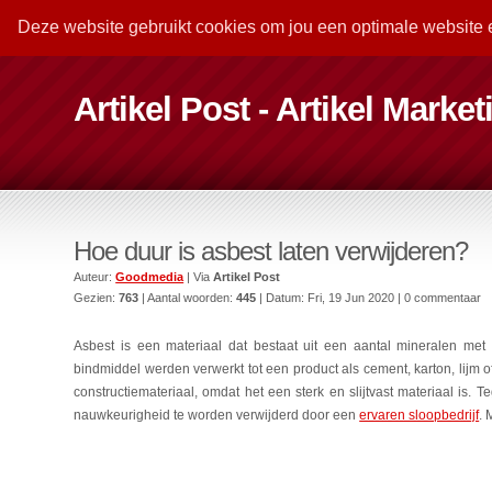
Deze website gebruikt cookies om jou een optimale website 
Artikel Post - Artikel Marke
Hoe duur is asbest laten verwijderen?
Auteur:
Goodmedia
| Via
Artikel Post
Gezien:
763
| Aantal woorden:
445
| Datum:
Fri, 19 Jun 2020
| 0 commentaar
Asbest is een materiaal dat bestaat uit een aantal mineralen met 
bindmiddel werden verwerkt tot een product als cement, karton, lijm o
constructiemateriaal, omdat het een sterk en slijtvast materiaal is. 
nauwkeurigheid te worden verwijderd door een
ervaren sloopbedrijf
. 