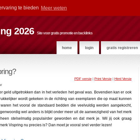
ervaring te bieden
Meer weten
ting 2026
Site voor gratis promotie en backlinks
home
login
gratis registreren
pring?
PDF versie
|
Print Versie
|
Html Versie
ar
 geld uitgetrokken dan in het verleden het geval was. Bovendien kan er ook
rukkelijker wordt gekeken in de richting van exemplaren die op maat kunnen
 waren het vooral de standaard bedden die veelvuldig werden aangekocht,
egenwoordig wel anders is blijkt onder meer uit de aanwezigheid van het merk
een stelselmatig populairder geworden en dat merk je. Wil jij ook graag
rk Vispring nu precies is? Dan moet je vooral snel verder lezen!