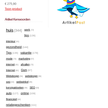
€ 275,90
Toon product
Artikel Kenwoorden
huis
werk
[344]
[72]
tips
[136]
interieur
[61]
gezondheid
[144]
Tips
vakantie
[136]
[178]
mode
marketing
[74]
[57]
internet
afvallen
[81]
[73]
Gsm
Internet
[87]
[81]
Webdesign
webdesign
[56]
[56]
seo
webwinkel
[63]
[65]
kerstpakketten
SEO
[56]
[63]
auto
online
[127]
[109]
financieel
[84]
relatiegeschenken
[111]