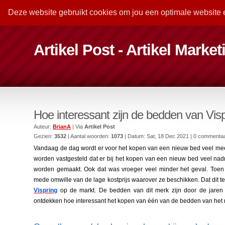
Deze website gebruikt cookies om jou een optimale website 
Artikel Post - Artikel Marke
Hoe interessant zijn de bedden van Vis
Auteur:
BrianA
| Via
Artikel Post
Gezien:
3532
| Aantal woorden:
1073
| Datum:
Sat, 18 Dec 2021
| 0 commenta
Vandaag de dag wordt er voor het kopen van een nieuw bed veel meer
worden vastgesteld dat er bij het kopen van een nieuw bed veel nad
worden gemaakt. Ook dat was vroeger veel minder het geval. Toen
mede omwille van de lage kostprijs waarover ze beschikken. Dat dit t
Vispring
op de markt. De bedden van dit merk zijn door de jaren h
ontdekken hoe interessant het kopen van één van de bedden van het me