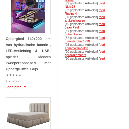
[99 geplaatste Artikelen]
feed
Niels78
[83 geplaatste Artikelen]
feed
Rubinski
[50 geplaatste Artikelen]
feed
artikelplaatsen
[46 geplaatste Artikelen]
feed
Jean Paul
[34 geplaatste Artikelen]
feed
John Doefer
[32 geplaatste Artikelen]
feed
Opbergbed 140x200 cm
Janwillemhar1990
met hydraulische functie ,
[25 geplaatste Artikelen]
feed
sannevermeulen
LED-Verlichting & USB-
[20 geplaatste Artikelen]
feed
gerardkempers
oplader – Modern
[20 geplaatste Artikelen]
feed
Tweepersoonsbed met
Opbergruimte, Grijs
★
★
★
★
★
€ 239,99
Toon product