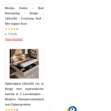
Meuba Home - Bali
Boxspring - Beige -
180x200 - Cremona Stof -
Met topper 8cm
★
★
★
★
★
€ 719,00
Toon product
Opbergbed 160x200 cm in
Beige met hydraulische
functie & 2 Leeslampen –
Modern Tweepersoonsbed
met Opbergruimte
★
★
★
★
★