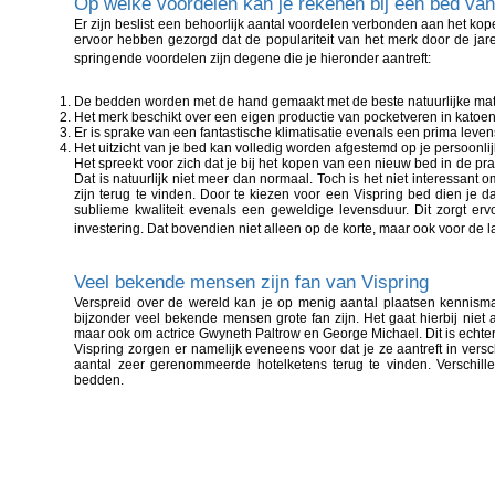
Op welke voordelen kan je rekenen bij een bed van
Er zijn beslist een behoorlijk aantal voordelen verbonden aan het ko
ervoor hebben gezorgd dat de populariteit van het merk door de ja
springende voordelen zijn degene die je hieronder aantreft:
De bedden worden met de hand gemaakt met de beste natuurlijke mat
Het merk beschikt over een eigen productie van pocketveren in katoe
Er is sprake van een fantastische klimatisatie evenals een prima leve
Het uitzicht van je bed kan volledig worden afgestemd op je persoonlij
Het spreekt voor zich dat je bij het kopen van een nieuw bed in de pra
Dat is natuurlijk niet meer dan normaal. Toch is het niet interessa
zijn terug te vinden. Door te kiezen voor een Vispring bed dien je 
sublieme kwaliteit evenals een geweldige levensduur. Dit zorgt e
investering. Dat bovendien niet alleen op de korte, maar ook voor de l
Veel bekende mensen zijn fan van Vispring
Verspreid over de wereld kan je op menig aantal plaatsen kennismak
bijzonder veel bekende mensen grote fan zijn. Het gaat hierbij nie
maar ook om actrice Gwyneth Paltrow en George Michael. Dit is echte
Vispring zorgen er namelijk eveneens voor dat je ze aantreft in versc
aantal zeer gerenommeerde hotelketens terug te vinden. Verschill
bedden.