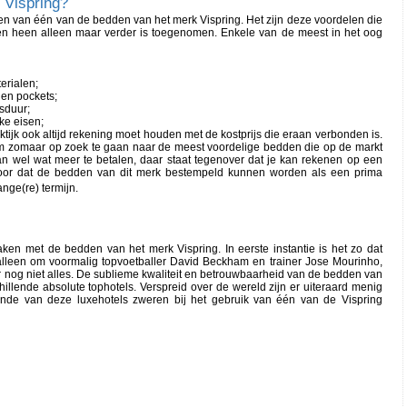
 Vispring?
pen van één van de bedden van het merk Vispring. Het zijn deze voordelen die
ren heen alleen maar verder is toegenomen. Enkele van de meest in het oog
erialen;
nen pockets;
nsduur;
ke eisen;
ktijk ook altijd rekening moet houden met de kostprijs die eraan verbonden is.
nt om zomaar op zoek te gaan naar de meest voordelige bedden die op de markt
dan wel wat meer te betalen, daar staat tegenover dat je kan rekenen op een
rvoor dat de bedden van dit merk bestempeld kunnen worden als een prima
ange(re) termijn.
en met de bedden van het merk Vispring. In eerste instantie is het zo dat
t alleen om voormalig topvoetballer David Beckham en trainer Jose Mourinho,
r nog niet alles. De sublieme kwaliteit en betrouwbaarheid van de bedden van
hillende absolute tophotels. Verspreid over de wereld zijn er uiteraard menig
ende van deze luxehotels zweren bij het gebruik van één van de Vispring