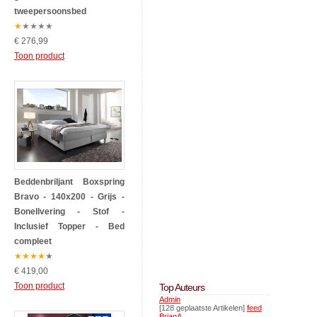
tweepersoonsbed
★
★
★
★
★
€ 276,99
Toon product
Beddenbriljant Boxspring
Bravo - 140x200 - Grijs -
Bonellvering - Stof -
Inclusief Topper - Bed
compleet
★
★
★
★
★
€ 419,00
Toon product
Top Auteurs
Admin
[128 geplaatste Artikelen]
feed
BrianA