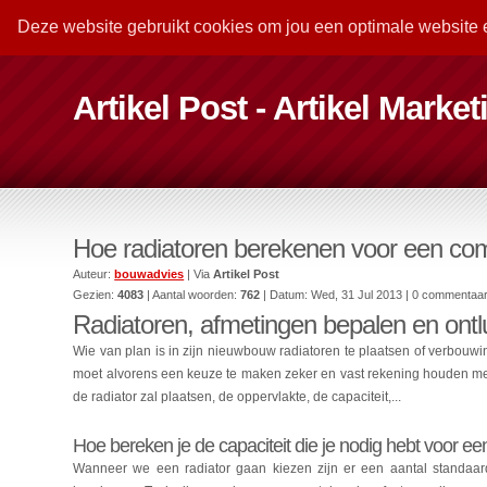
Deze website gebruikt cookies om jou een optimale website 
Artikel Post - Artikel Marke
Hoe radiatoren berekenen voor een co
Auteur:
bouwadvies
| Via
Artikel Post
Gezien:
4083
| Aantal woorden:
762
| Datum:
Wed, 31 Jul 2013
| 0 commentaa
Radiatoren, afmetingen bepalen en ont
Wie van plan is in zijn nieuwbouw radiatoren te plaatsen of verbouw
moet alvorens een keuze te maken zeker en vast rekening houden met 
de radiator zal plaatsen, de oppervlakte, de capaciteit,...
Hoe bereken je de capaciteit die je nodig hebt voor ee
Wanneer we een radiator gaan kiezen zijn er een aantal standaa