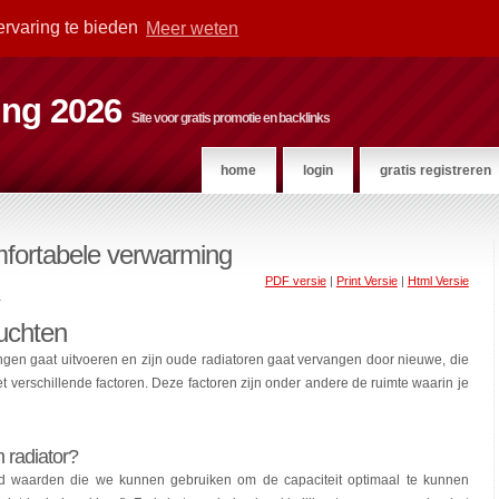
ervaring te bieden
Meer weten
ting 2026
Site voor gratis promotie en backlinks
home
login
gratis registreren
mfortabele verwarming
PDF versie
|
Print Versie
|
Html Versie
r
luchten
ingen gaat uitvoeren en zijn oude radiatoren gaat vervangen door nieuwe, die
verschillende factoren. Deze factoren zijn onder andere de ruimte waarin je
n radiator?
rd waarden die we kunnen gebruiken om de capaciteit optimaal te kunnen