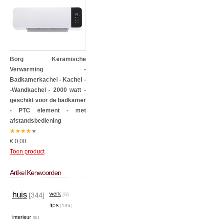
Borg Keramische
Verwarming -
Badkamerkachel - Kachel -
-Wandkachel - 2000 watt -
geschikt voor de badkamer
- PTC element - met
afstandsbediening
★
★
★
★
★
€ 0,00
Toon product
Artikel Kenwoorden
huis
werk
[344]
[72]
tips
[136]
interieur
[61]