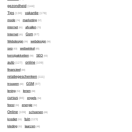
gezondheid
[144]
Tips
vakantie
[136]
[178]
mode
marketing
[74]
[57]
internet
afvallen
[81]
[73]
Gsm
Internet
[87]
[81]
Webdesign
webdesign
[56]
[56]
seo
webwinkel
[63]
[65]
kerstpakketten
SEO
[56]
[63]
auto
online
[127]
[109]
financieel
[84]
relatiegeschenken
[111]
GSM
trouwen
[87]
[60]
lening
lenen
[53]
[68]
cursus
engels
[86]
[54]
feest
energie
[50]
[52]
Online
schoenen
[109]
[69]
tuin
krediet
[115]
[53]
kleding
laarzen
[52]
[46]