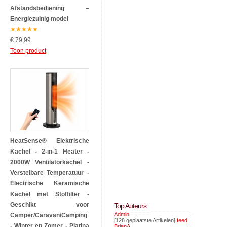
Afstandsbediening –
Energiezuinig model
★
★
★
★
★
€ 79,99
Toon product
HeatSense® Elektrische
Kachel - 2-in-1 Heater -
2000W Ventilatorkachel -
Verstelbare Temperatuur -
Electrische Keramische
Kachel met Stoffilter -
Geschikt voor
Top Auteurs
Admin
Camper/Caravan/Camping
[128 geplaatste Artikelen]
feed
- Winter en Zomer - Platina
BrianA