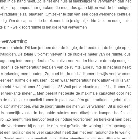
iet in de hand heeft. Zo is het ene huis al makkelijker te verwarmen dan het
ilijker op temperatuur geraken. Je moet dus gaan kijken wat de benodigde
elke radiator je zal plaatsen. Om zeker te zijn van een goed werkende centrale
ig. Om de capaciteit te berekenen heb je eigenlijk drie factoren nodig: - de
zijn - welk soort ruimte is het die je wil verwarmen
le verwarming
an de ruimte. Dit kun je doen door de lengte, de breedte en de hoogte op te
vuldigen. De totale uitkomst hiervan is de kubieke meter van de ruimte, dus
 nagenoeg iedereen perfect zelf kan uitvoeren zonder hiervoor de hulp nodig te
n is de temperatuur bepalen van de ruimte. Elke ruimte in het huis heeft
r rekening mee houden. Zo moet het in de badkamer dikwijls veel warmer
r een ruimte die ertussen ligt en waar temperatuur sterk afhankelijk is van
orbeeld: * woonkamer 22 graden is 85 Watt per vierkante meter * badkamer 24
per vierkante meter ... Men bereikt het beste de maximale capaciteit door het
an de maximale capaciteit komen in plaats van één grote radiator te gebruiken.
ator afmetingen, was de soort ruimte die men wil verwarmen. Dit is ook een
Het is namelijk zo dat in bepaalde ruimtes men dikwijls te kampen heeft met
ke rol. Zo neemt men hiervoor best de nodige voorzorgen en berekent men best
n die voorkomen bij een oude of slecht geïsoleerde woning beter opvangen.
t een radiator die te veel capaciteit heeft dan met een radiator die te weinig