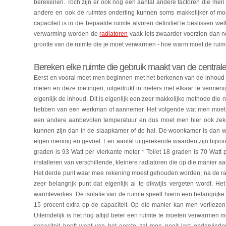
berekenen. Toch zijn er ook nog een aantal andere factoren die men n
andere en ook de ruimtes onderling kunnen soms makkelijker of moe
capaciteit is in die bepaalde ruimte alvoren definitief te beslissen w
verwarming worden de
radiatoren
vaak iets zwaarder voorzien dan nod
grootte van de ruimte die je moet verwarmen - hoe warm moet de ruimte 
Bereken elke ruimte die gebruik maakt van de centra
Eerst en vooral moet men beginnen met het berkenen van de inhoud v
meten en deze metingen, uitgedrukt in meters met elkaar te vermenig
eigenlijk de inhoud. Dit is eigenlijk een zeer makkelijke methode die
hebben van een werkman of aannemer. Het volgende wat men moet doe
een andere aanbevolen temperatuur en dus moet men hier ook zeke
kunnen zijn dan in de slaapkamer of de hal. De woonkamer is dan wee
eigen mening en gevoel. Een aantal uitgerekende waarden zijn bijvo
graden is 93 Watt per vierkante meter * Toilet 18 graden is 70 Watt 
installeren van verschillende, kleinere radiatoren die op die manier a
Het derde punt waar mee rekening moest gehouden worden, na de radi
zeer belangrijk punt dat eigenlijk al te dikwijls vergeten wordt. 
warmteverlies. De isolatie van de ruimte speelt hierin een belangrij
15 procent extra op de capaciteit. Op die manier kan men verlieze
Uiteindelijk is het nog altijd beter een ruimte te moeten verwarmen me