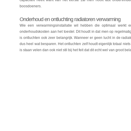
capaciteit heeft want van het eerste zal men nooit last ondervinden
boosdoeners.
Onderhoud en ontluchting radiatoren verwarming
Wie een verwarmingsinstallatie wil hebben die optimaal werkt
onderhoudskosten aan het toestel. Dit houdt in dat men op regelmati
is ontluchten ook zeer belangrijk. Wanneer er geen lucht in de radiat
dus heel wat besparen. Het ontluchten zelf houdt eigenlijk totaal niet
is staan velen dan ook niet stil bij het feit dat dit echt wel van groot 