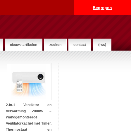
Begrepen
nieuwe artikelen
zoeken
contact
(rss)
2-in-1 Ventilator en
Verwarming 2000W –
Wandgemonteerde
Ventilatorkachel met Timer,
Thermostaat en