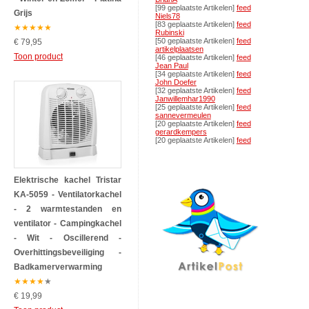
[99 geplaatste Artikelen]
feed
Grijs
Niels78
[83 geplaatste Artikelen]
feed
★
★
★
★
★
Rubinski
[50 geplaatste Artikelen]
feed
€ 79,95
artikelplaatsen
Toon product
[46 geplaatste Artikelen]
feed
Jean Paul
[34 geplaatste Artikelen]
feed
John Doefer
[32 geplaatste Artikelen]
feed
Janwillemhar1990
[25 geplaatste Artikelen]
feed
sannevermeulen
[20 geplaatste Artikelen]
feed
gerardkempers
[20 geplaatste Artikelen]
feed
Elektrische kachel Tristar
KA-5059 - Ventilatorkachel
- 2 warmtestanden en
ventilator - Campingkachel
- Wit - Oscillerend -
Overhittingsbeveiliging -
Badkamerverwarming
★
★
★
★
★
€ 19,99