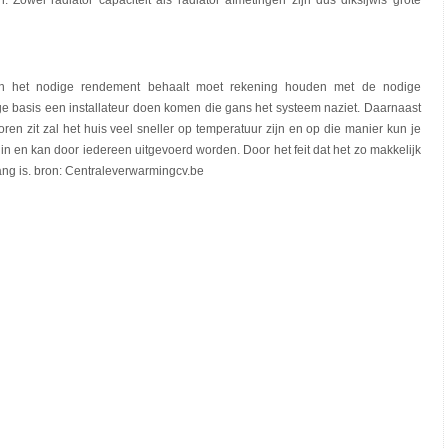
. Zowel radiator capaciteit als radiator afmetingen zijn dus diksijwls grote
 en het nodige rendement behaalt moet rekening houden met de nodige
ge basis een installateur doen komen die gans het systeem naziet. Daarnaast
oren zit zal het huis veel sneller op temperatuur zijn en op die manier kun je
s in en kan door iedereen uitgevoerd worden. Door het feit dat het zo makkelijk
belang is. bron: Centraleverwarmingcv.be