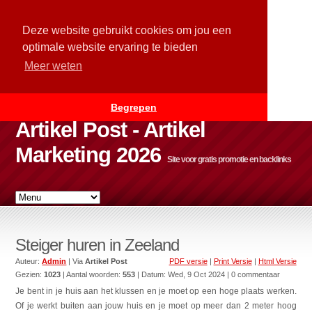
Deze website gebruikt cookies om jou een
optimale website ervaring te bieden
Meer weten
Begrepen
Artikel Post - Artikel
Marketing 2026
Site voor gratis promotie en backlinks
Steiger huren in Zeeland
Auteur:
Admin
| Via
Artikel Post
PDF versie
|
Print Versie
|
Html Versie
Gezien:
1023
| Aantal woorden:
553
| Datum:
Wed, 9 Oct 2024
| 0 commentaar
Je bent in je huis aan het klussen en je moet op een hoge plaats werken.
Of je werkt buiten aan jouw huis en je moet op meer dan 2 meter hoog