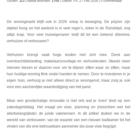
Gezien:
113
| Aantal woorden:
1705
| Datum:
Fri, 27 Feb 2026
| 0 commentaar
De woningmarkt blijft ook in 2026 volop in beweging. De prijzen zijn
stabiel hoog en het aanbod is in veel regio’s, zeker in de Randstad, nog
altijd krap. Voor veel huiseigenaren leidt dit tot een bekend dilemma:
verhuizen of verbouwen?
Verhuizen brengt vaak hoge kosten met zich mee. Denk aan
overdrachtsbelasting, makelaarscourtage en verhuiskosten. Steeds meer
mensen kiezen er daarom voor om te blijven zitten waar ze zitten, maar
hun huidige woning flink onder handen te nemen. Door te investeren in je
eigen huis, verhoog je niet alleen direct je woongenot, maar zorg je ook
voor een aanzienlijke waardestijging van het pand.
Maar een grootschalige renovatie is niet iets wat je 'even' doet op een
zaterdagmiddag. Het vraagt om visie, planning en (misschien wel het
allerbelangrijkste) de juiste vakmensen. In dit artikel duiken we in de
wereld van verbouwen: van de waarde van een nieuwe badkamer tot het
vinden van die ene betrouwbare aannemer die jouw visie begrijpt.