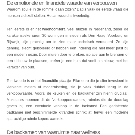
De emotionele en financiële waarde van verbouwen
Waarom zou je in de rommel gaan zitten? Dat is vaak de eerste vraag die
mensen zichzelf stellen. Het antwoord is tweeledig.
Ten eerste is er het
wooncomfort
. Veel huizen in Nederland, zeker de
karakteristieke jaren '30 woningen in steden als Den Haag, Voorburg en
Rijswijk, zijn prachtig om te zien maar technisch verouderd. Ze zijn
gehorig, slecht geïsoleerd of hebben een indeling die niet meer past bij
een modern gezin. Door muren door te breken, isolatie aan te brengen of
een uitbouw te plaatsen, creëer je een huis dat voelt als nieuw, met het
karakter van oud.
Ten tweede is er het
financiële plaatje
. Elke euro die je slim investeert in
vierkante meters of modernisering, zie je vaak dubbel terug in de
verkoopwaarde. Vooral de keuken en de badkamer zijn hierin cruciaal.
Makelaars noemen dit de 'verkooppersuaders'; ruimtes die de doorslag
geven bij een eventuele verkoop in de toekomst. Een gedateerde
badkamer met beschimmelde kitranden schrikt af, terwijl een moderne
spa-achtige ruimte kopers aantrekt.
De badkamer: van wasruimte naar wellness