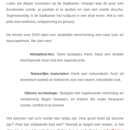
Laten we dieper inzoomen op de badkamer. Vroeger was dit puur een
functionele ruimte: je poetste er je tanden en nam een snelle douche.
Tegenwoordig is de badkamer het rustpunt in een druk leven. Het is een
plek voor wellness, ontspanning en privacy.
De trends voor 2026 laten een duidelijke verschuiving zien naar luxe en
duurzaamheid. We zien veel:
·
Inloopdouches:
Geen opstapjes meer, maar een strakke
doorlopende vloer met een regendouche.
·
Natuurlijke materialen:
Denk aan natuursteen, hout (of
keramisch parket) en betonciré voor een stoere, industriële look.
·
Slimme technologie:
Spiegels met ingebouwde verlichting en
verwarming (tegen beslaan), en kranen die water besparen
zonder comfort in te leveren.
Het plannen van zo'n ruimte kan lastig zijn. Hoe groot moet de douche
zijn? Past dat vrijstaande bad wel? Voordat je begint met slopen, is het