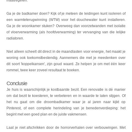
maatregelen.
Ga je de badkamer doen? Kijk of je meteen de leidingen kunt isoleren of
een warmteterugwinning (WTW) voor het douchewater kunt installeren.
Ga je de woonkamer stuken? Overweeg dan voorzetwanden met isolatie
of vloerverwarming (als hoofdverwarming) ter vervanging van die lelijke
radiatoren.
Niet alleen scheelt dit direct in de maandlasten voor energie, het maakt je
woning ook toekomstbestendig. Aannemers die met je meedenken over
dit soort 'koppelkansen', zijn goud waard. Ze helpen je om met één keer
rommel, twee keer zoveel resultaat te boeken.
Conclusie
Je huis is waarschijnlijk je kostbaarste bezit. Een renovatie is dé manier
om dat bezit te koesteren, te verbeteren en in waarde te laten stijgen. Of
het nu gaat om die droombadkamer waar je al jaren naar kijkt op
Pinterest, of een complete herindeling van je benedenverdieping: het
begint met een goed plan en de juiste vakmensen.
Laat je niet afschrikken door de horrorverhalen over verbouwingen. Met