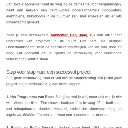
Een lokale aannemer kent de weg bij de gemeente voor vergunningen,
heeft een netwerk van betrouwbare onderaannemers (loodgieters,
elektriciens, stukadoors) in de buurt en kan snel schakelen als er iets
onverwachts gebeurt.
Zoek je een betrouwbare
Aannemer Den Haag
, kijk dan altijd naar
referenties van projecten in de buurt. Een partij als Archipel
Onderhoudsbedrijf kent de specifieke bouwstijlen van de stad door en
door, wat voorkomt dat je tijdens de verbouwing voor vervelende
verrassingen komt te staan.
Stap voor stap naar een succesvol project
Een grote verbouwing staat of valt met de voorbereiding. Wil je dat jouw
project soepel verloopt? Volg dan deze stappen:
1. Het Programma van Eisen
Schrijf op wat je wilt, maar ook wat je
niet
wilt. Wees specifiek. "Een nieuwe badkamer" is te vaag. "Een badkamer
met inloopdouche, dubbele wastafel, elektrische vloerverwarming en
tegels van 60x60cm" is een plan waar een aannemer iets mee kan.
2. Budget en Buffer
Bepaal je budget, maar houd altijd rekening met