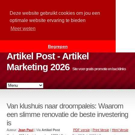
Deze website gebruikt cookies om jou een
optimale website ervaring te bieden
Meer weten
Begrepen
Artikel Post - Artikel
Marketing 2026
Site voor gratis promotie en backlinks
Van klushuis naar droompaleis: Waarom
een slimme renovatie de beste investering
is
Auteur:
Jean Paul
| Via
Artikel Post
PDF versie
|
Print Versie
|
Html Versie