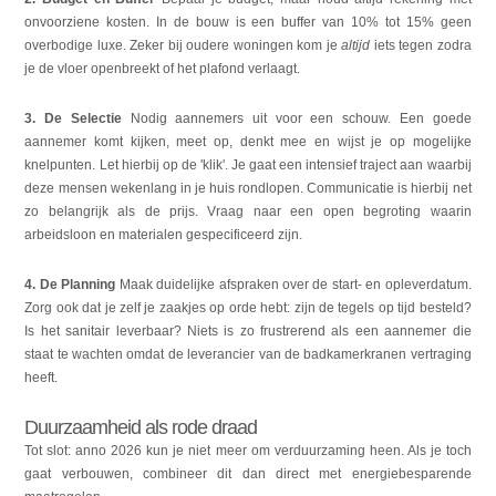
onvoorziene kosten. In de bouw is een buffer van 10% tot 15% geen
overbodige luxe. Zeker bij oudere woningen kom je
altijd
iets tegen zodra
je de vloer openbreekt of het plafond verlaagt.
3. De Selectie
Nodig aannemers uit voor een schouw. Een goede
aannemer komt kijken, meet op, denkt mee en wijst je op mogelijke
knelpunten. Let hierbij op de 'klik'. Je gaat een intensief traject aan waarbij
deze mensen wekenlang in je huis rondlopen. Communicatie is hierbij net
zo belangrijk als de prijs. Vraag naar een open begroting waarin
arbeidsloon en materialen gespecificeerd zijn.
4. De Planning
Maak duidelijke afspraken over de start- en opleverdatum.
Zorg ook dat je zelf je zaakjes op orde hebt: zijn de tegels op tijd besteld?
Is het sanitair leverbaar? Niets is zo frustrerend als een aannemer die
staat te wachten omdat de leverancier van de badkamerkranen vertraging
heeft.
Duurzaamheid als rode draad
Tot slot: anno 2026 kun je niet meer om verduurzaming heen. Als je toch
gaat verbouwen, combineer dit dan direct met energiebesparende