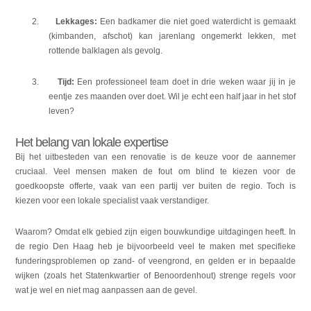
2.
Lekkages:
Een badkamer die niet goed waterdicht is gemaakt
(kimbanden, afschot) kan jarenlang ongemerkt lekken, met
rottende balklagen als gevolg.
3.
Tijd:
Een professioneel team doet in drie weken waar jij in je
eentje zes maanden over doet. Wil je echt een half jaar in het stof
leven?
Het belang van lokale expertise
Bij het uitbesteden van een renovatie is de keuze voor de aannemer
cruciaal. Veel mensen maken de fout om blind te kiezen voor de
goedkoopste offerte, vaak van een partij ver buiten de regio. Toch is
kiezen voor een lokale specialist vaak verstandiger.
Waarom? Omdat elk gebied zijn eigen bouwkundige uitdagingen heeft. In
de regio Den Haag heb je bijvoorbeeld veel te maken met specifieke
funderingsproblemen op zand- of veengrond, en gelden er in bepaalde
wijken (zoals het Statenkwartier of Benoordenhout) strenge regels voor
wat je wel en niet mag aanpassen aan de gevel.