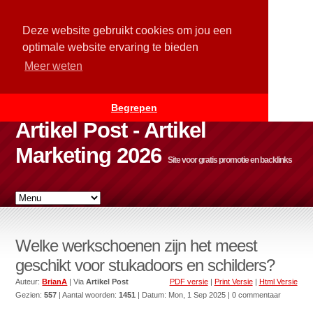
Deze website gebruikt cookies om jou een
optimale website ervaring te bieden
Meer weten
Begrepen
Artikel Post - Artikel
Marketing 2026
Site voor gratis promotie en backlinks
Welke werkschoenen zijn het meest
geschikt voor stukadoors en schilders?
Auteur:
BrianA
| Via
Artikel Post
PDF versie
|
Print Versie
|
Html Versie
Gezien:
557
| Aantal woorden:
1451
| Datum:
Mon, 1 Sep 2025
| 0 commentaar