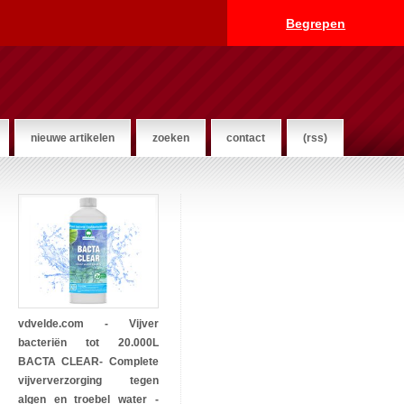
Begrepen
nieuwe artikelen
zoeken
contact
(rss)
vdvelde.com - Vijver
bacteriën tot 20.000L
BACTA CLEAR- Complete
vijververzorging tegen
algen en troebel water -