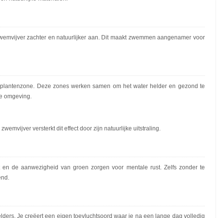
n zwemvijver zachter en natuurlijker aan. Dit maakt zwemmen aangenamer voor
of plantenzone. Deze zones werken samen om het water helder en gezond te
ke omgeving.
g
mvijver versterkt dit effect door zijn natuurlijke uitstraling.
t en de aanwezigheid van groen zorgen voor mentale rust. Zelfs zonder te
end.
elders. Je creëert een eigen toevluchtsoord waar je na een lange dag volledig