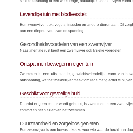
strakke uitstraling of een weelderige, natuurlijke sfeer: de vijver vorm
Levendige tuin met biodiversiteit
Een zwemvijver trekt vogels, insecten en andere dieren aan. Dit zorgt
aan een diepere vorm van ontspanning.
Gezondheidsvoordelen van een zwemvijver
Naast mentale rust biedt een zwemvijver ook fysieke voordelen.
Ontspannen bewegen in eigen tuin
Zwemmen is een uitstekende, gewrichtsvriendelijke vorm van be
ontspanning, wat het makkelijker maakt om regelmatig actief te blijven
Geschikt voor gevoelige huid
Doordat er geen chloor wordt gebruikt, is zwemmen in een zwemvijve
comfort en het plezier van het zwemmen.
Duurzaamheid en zorgeloos genieten
Een zwemvijver is een bewuste keuze voor wie waarde hecht aan duu