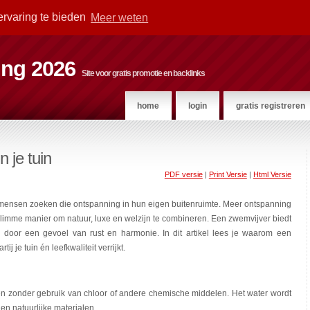
ervaring te bieden
Meer weten
ting 2026
Site voor gratis promotie en backlinks
home
login
gratis registreren
 je tuin
PDF versie
|
Print Versie
|
Html Versie
r
mensen zoeken die ontspanning in hun eigen buitenruimte. Meer ontspanning
slimme manier om natuur, luxe en welzijn te combineren. Een zwemvijver biedt
 door een gevoel van rust en harmonie. In dit artikel lees je waarom een
 je tuin én leefkwaliteit verrijkt.
men zonder gebruik van chloor of andere chemische middelen. Het water wordt
en natuurlijke materialen.