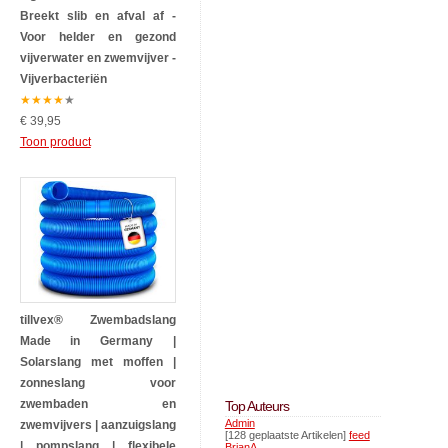
Breekt slib en afval af -
Voor helder en gezond
vijverwater en zwemvijver -
Vijverbacteriën
★
★
★
★
★
€ 39,95
Toon product
tillvex® Zwembadslang
Made in Germany |
Solarslang met moffen |
zonneslang voor
zwembaden en
Top Auteurs
Admin
zwemvijvers | aanzuigslang
[128 geplaatste Artikelen]
feed
| pompslang | flexibele
BrianA