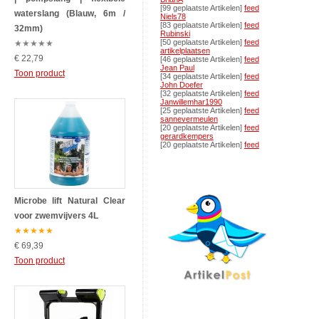
[99 geplaatste Artikelen]
feed
waterslang (Blauw, 6m /
Niels78
[83 geplaatste Artikelen]
feed
32mm)
Rubinski
[50 geplaatste Artikelen]
feed
★
★
★
★
★
artikelplaatsen
€ 22,79
[46 geplaatste Artikelen]
feed
Jean Paul
Toon product
[34 geplaatste Artikelen]
feed
John Doefer
[32 geplaatste Artikelen]
feed
Janwillemhar1990
[25 geplaatste Artikelen]
feed
sannevermeulen
[20 geplaatste Artikelen]
feed
gerardkempers
[20 geplaatste Artikelen]
feed
Microbe lift Natural Clear
voor zwemvijvers 4L
★
★
★
★
★
€ 69,39
Toon product