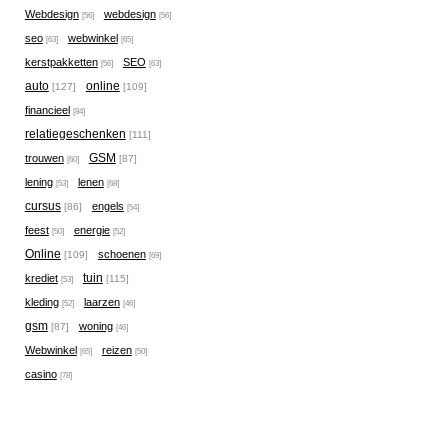
Webdesign
webdesign
[56]
[56]
seo
webwinkel
[63]
[65]
kerstpakketten
SEO
[56]
[63]
auto
online
[127]
[109]
financieel
[84]
relatiegeschenken
[111]
GSM
trouwen
[87]
[60]
lening
lenen
[53]
[68]
cursus
engels
[86]
[54]
feest
energie
[50]
[52]
Online
schoenen
[109]
[69]
tuin
krediet
[115]
[53]
kleding
laarzen
[52]
[46]
gsm
woning
[87]
[46]
Webwinkel
reizen
[65]
[50]
casino
[78]