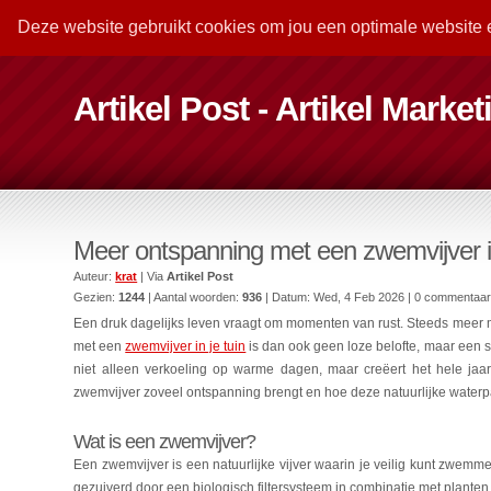
Deze website gebruikt cookies om jou een optimale website 
Artikel Post - Artikel Marke
Meer ontspanning met een zwemvijver in
Auteur:
krat
| Via
Artikel Post
Gezien:
1244
| Aantal woorden:
936
| Datum:
Wed, 4 Feb 2026
| 0 commentaa
Een druk dagelijks leven vraagt om momenten van rust. Steeds meer 
met een
zwemvijver in je tuin
is dan ook geen loze belofte, maar een 
niet alleen verkoeling op warme dagen, maar creëert het hele jaar
zwemvijver zoveel ontspanning brengt en hoe deze natuurlijke waterpartij
Wat is een zwemvijver?
Een zwemvijver is een natuurlijke vijver waarin je veilig kunt zwem
gezuiverd door een biologisch filtersysteem in combinatie met planten 