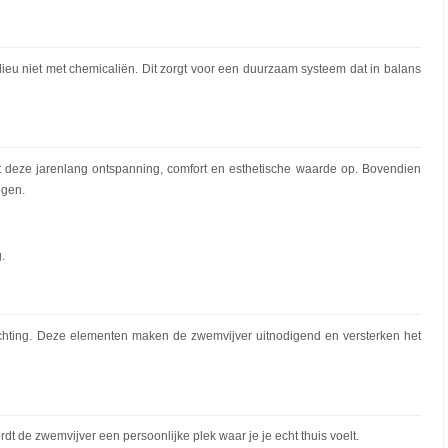
milieu niet met chemicaliën. Dit zorgt voor een duurzaam systeem dat in balans
t deze jarenlang ontspanning, comfort en esthetische waarde op. Bovendien
ogen.
.
ichting. Deze elementen maken de zwemvijver uitnodigend en versterken het
t de zwemvijver een persoonlijke plek waar je je echt thuis voelt.