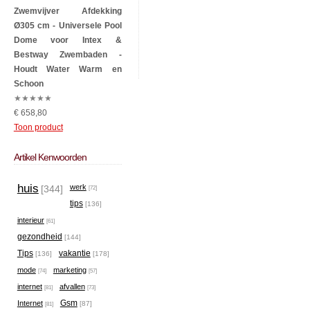
Zwemvijver Afdekking
Ø305 cm - Universele Pool
Dome voor Intex &
Bestway Zwembaden -
Houdt Water Warm en
Schoon
★
★
★
★
★
€ 658,80
Toon product
Artikel Kenwoorden
huis
werk
[344]
[72]
tips
[136]
interieur
[61]
gezondheid
[144]
Tips
vakantie
[136]
[178]
mode
marketing
[74]
[57]
internet
afvallen
[81]
[73]
Gsm
Internet
[87]
[81]