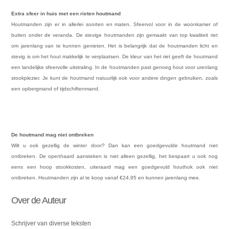
Extra sfeer in huis met een rieten houtmand
Houtmanden zijn er in allerlei soorten en maten. Sfeervol voor in de woonkamer of
buiten onder de veranda. De stevige houtmanden zijn gemaakt van top kwaliteit riet
om jarenlang van te kunnen genieten. Het is belangrijk dat de houtmanden licht en
stevig is om het hout makkelijk te verplaatsen. De kleur van het riet geeft de houtmand
een landelijke sfeervolle uitstraling. In de houtmanden past genoeg hout voor urenlang
stookplezier. Je kunt de houtmand natuurlijk ook voor andere dingen gebruiken, zoals
een opbergmand of tijdschiftenmand.
De houtmand mag niet ontbreken
Wilt u ook gezellig de winter door? Dan kan een goedgevulde houtmand niet
ontbreken. De openhaard aansteken is niet alleen gezellig, het bespaart u ook nog
eens een hoop stookkosten, uiteraard mag een goedgevuld houthok ook niet
ontbreken. Houtmanden zijn al te koop vanaf €24,95 en kunnen jarenlang mee.
Over de Auteur
Schrijver van diverse teksten