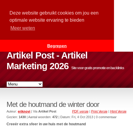
Deze website gebruikt cookies om jou een
optimale website ervaring te bieden
Meer weten
Begrepen
Artikel Post - Artikel
Marketing 2026
Site voor gratis promotie en backlinks
Met de houtmand de winter door
Auteur:
eriknovi
| Via
Artikel Post
PDF versie
|
Print Versie
|
Html Versie
Gezien:
1430
| Aantal woorden:
472
| Datum:
Fri, 4 Oct 2013
| 0 commentaar
Creeër extra sfeer in uw huis met de houtmand