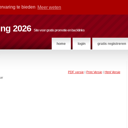
ervaring te bieden
Meer weten
ting 2026
Site voor gratis promotie en backlinks
home
login
gratis registreren
PDF versie
|
Print Versie
|
Html Versie
ar