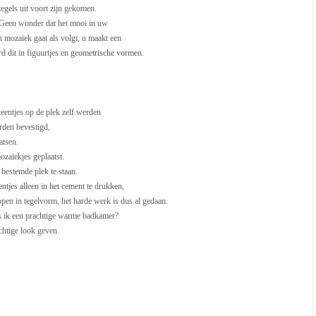
egels uit voort zijn gekomen.
s. Geen wonder dat het mooi in uw
n mozaiek gaat als volgt, u maakt een
rd dit in figuurtjes en geometrische vormen.
teentjes op de plek zelf werden
orden bevestigd,
atsen.
ozaiekjes geplaatst.
 bestemde plek te staan.
ntjes alleen in het cement te drukken,
open in tegelvorm, het harde werk is dus al gedaan.
 als ik een prachtige warme badkamer?
chtige look geven.