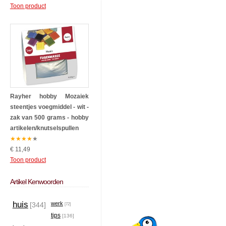
Toon product
Rayher hobby Mozaiek
steentjes voegmiddel - wit -
zak van 500 grams - hobby
artikelen/knutselspullen
★
★
★
★
★
€ 11,49
Toon product
Artikel Kenwoorden
huis
werk
[344]
[72]
tips
[136]