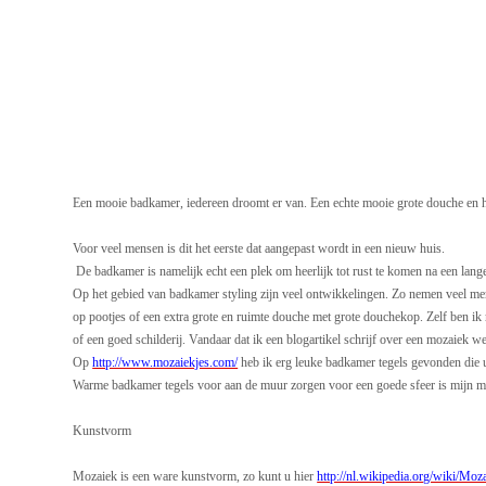
Een mooie badkamer, iedereen droomt er van. Een echte mooie grote douche en het
Voor veel mensen is dit het eerste dat aangepast wordt in een nieuw huis.
De badkamer is namelijk echt een plek om heerlijk tot rust te komen na een lan
Op het gebied van badkamer styling zijn veel ontwikkelingen. Zo nemen veel m
op pootjes of een extra grote en ruimte douche met grote douchekop. Zelf ben i
of een goed schilderij. Vandaar dat ik een blogartikel schrijf over een mozaiek 
Op
http://www.mozaiekjes.com/
heb ik erg leuke badkamer tegels gevonden die
Warme badkamer tegels voor aan de muur zorgen voor een goede sfeer is mijn 
Kunstvorm
Mozaiek is een ware kunstvorm, zo kunt u hier
http://nl.wikipedia.org/wiki/