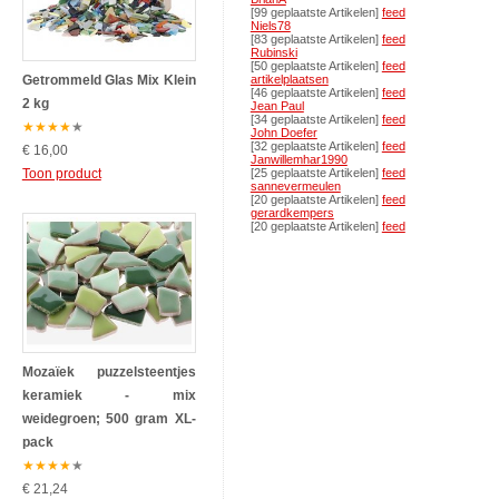
[99 geplaatste Artikelen]
feed
Niels78
[83 geplaatste Artikelen]
feed
Rubinski
[50 geplaatste Artikelen]
feed
Getrommeld Glas Mix Klein
artikelplaatsen
[46 geplaatste Artikelen]
feed
2 kg
Jean Paul
[34 geplaatste Artikelen]
feed
★
★
★
★
★
John Doefer
[32 geplaatste Artikelen]
feed
€ 16,00
Janwillemhar1990
Toon product
[25 geplaatste Artikelen]
feed
sannevermeulen
[20 geplaatste Artikelen]
feed
gerardkempers
[20 geplaatste Artikelen]
feed
Mozaïek puzzelsteentjes
keramiek - mix
weidegroen; 500 gram XL-
pack
★
★
★
★
★
€ 21,24