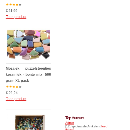
★
★
★
★
★
€ 11,99
Toon product
Mozaïek puzzelsteentjes
keramiek - bonte mix; 500
gram XL-pack
★
★
★
★
★
€ 21,24
Toon product
Top Auteurs
Admin
[128 geplaatste Artikelen]
feed
BrianA