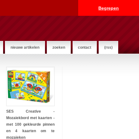
Begrepen
nieuwe artikelen
zoeken
contact
(rss)
SES Creative -
Mozaïekbord met kaarten -
met 100 gekleurde pinnen
en 4 kaarten om te
mozaïeken