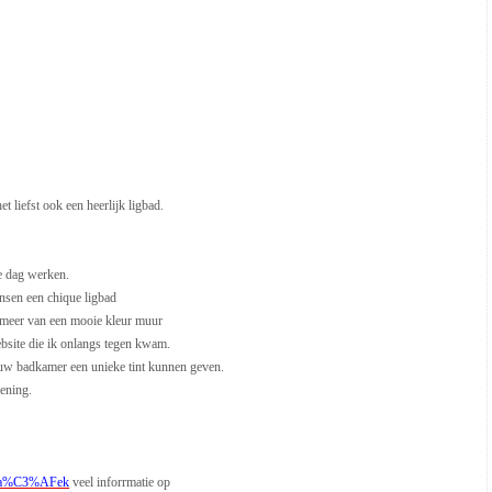
 liefst ook een heerlijk ligbad.
ge dag werken.
ensen een chique ligbad
k meer van een mooie kleur muur
website die ik onlangs tegen kwam.
 uw badkamer een unieke tint kunnen geven.
mening.
Moza%C3%AFek
veel inforrmatie op