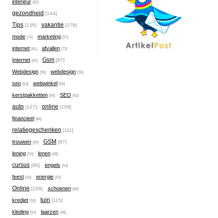
interieur
[61]
gezondheid
[144]
Tips
vakantie
[136]
[178]
mode
marketing
[74]
[57]
internet
afvallen
[81]
[73]
Gsm
Internet
[87]
[81]
Webdesign
webdesign
[56]
[56]
seo
webwinkel
[63]
[65]
kerstpakketten
SEO
[56]
[63]
auto
online
[127]
[109]
financieel
[84]
relatiegeschenken
[111]
GSM
trouwen
[87]
[60]
lening
lenen
[53]
[68]
cursus
engels
[86]
[54]
feest
energie
[50]
[52]
Online
schoenen
[109]
[69]
tuin
krediet
[115]
[53]
kleding
laarzen
[52]
[46]