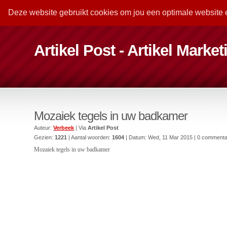
Deze website gebruikt cookies om jou een optimale website 
Artikel Post - Artikel Marke
Mozaiek tegels in uw badkamer
Auteur:
Verbeek
| Via
Artikel Post
Gezien:
1221
| Aantal woorden:
1604
| Datum:
Wed, 11 Mar 2015
| 0 commenta
Mozaiek tegels in uw badkamer