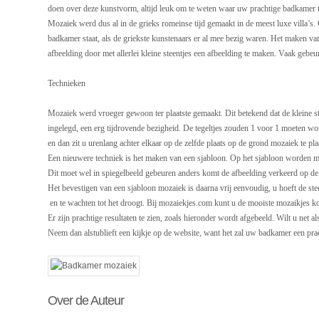
doen over deze kunstvorm, altijd leuk om te weten waar uw prachtige badkamer t
Mozaiek werd dus al in de grieks romeinse tijd gemaakt in de meest luxe villa’
badkamer staat, als de griekste kunstenaars er al mee bezig waren. Het maken va
afbeelding door met allerlei kleine steentjes een afbeelding te maken. Vaak gebeu
Technieken
Mozaiek werd vroeger gewoon ter plaatste gemaakt. Dit betekend dat de kleine s
ingelegd, een erg tijdrovende bezigheid. De tegeltjes zouden 1 voor 1 moeten w
en dan zit u urenlang achter elkaar op de zelfde plaats op de grond mozaiek te pla
Een nieuwere techniek is het maken van een sjabloon. Op het sjabloon worden m
Dit moet wel in spiegelbeeld gebeuren anders komt de afbeelding verkeerd op de
Het bevestigen van een sjabloon mozaiek is daarna vrij eenvoudig, u hoeft de stee
en te wachten tot het droogt. Bij mozaiekjes.com kunt u de mooiste mozaikjes k
Er zijn prachtige resultaten te zien, zoals hieronder wordt afgebeeld. Wilt u net
Neem dan alstublieft een kijkje op de website, want het zal uw badkamer een pra
Over de Auteur