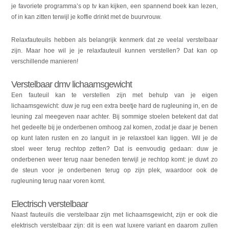
je favoriete programma’s op tv kan kijken, een spannend boek kan lezen,
of in kan zitten terwijl je koffie drinkt met de buurvrouw.
Relaxfauteuils hebben als belangrijk kenmerk dat ze veelal verstelbaar
zijn. Maar hoe wil je je relaxfauteuil kunnen verstellen? Dat kan op
verschillende manieren!
Verstelbaar dmv lichaamsgewicht
Een fauteuil kan te verstellen zijn met behulp van je eigen
lichaamsgewicht: duw je rug een extra beetje hard de rugleuning in, en de
leuning zal meegeven naar achter. Bij sommige stoelen betekent dat dat
het gedeelte bij je onderbenen omhoog zal komen, zodat je daar je benen
op kunt laten rusten en zo languit in je relaxstoel kan liggen. Wil je de
stoel weer terug rechtop zetten? Dat is eenvoudig gedaan: duw je
onderbenen weer terug naar beneden terwijl je rechtop komt: je duwt zo
de steun voor je onderbenen terug op zijn plek, waardoor ook de
rugleuning terug naar voren komt.
Electrisch verstelbaar
Naast fauteuils die verstelbaar zijn met lichaamsgewicht, zijn er ook die
elektrisch verstelbaar zijn: dit is een wat luxere variant en daarom zullen