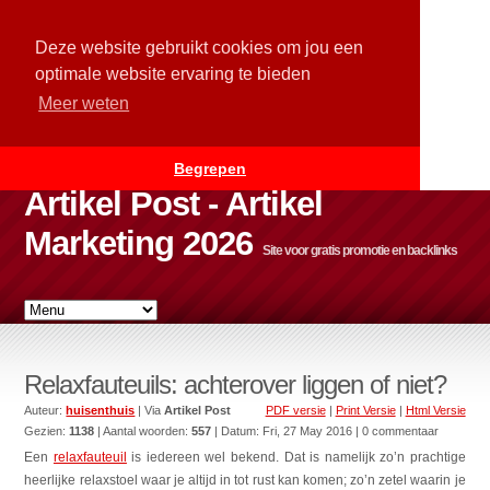
Deze website gebruikt cookies om jou een
optimale website ervaring te bieden
Meer weten
Begrepen
Artikel Post - Artikel
Marketing 2026
Site voor gratis promotie en backlinks
Relaxfauteuils: achterover liggen of niet?
Auteur:
huisenthuis
| Via
Artikel Post
PDF versie
|
Print Versie
|
Html Versie
Gezien:
1138
| Aantal woorden:
557
| Datum:
Fri, 27 May 2016
| 0 commentaar
Een
relaxfauteuil
is iedereen wel bekend. Dat is namelijk zo’n prachtige
heerlijke relaxstoel waar je altijd in tot rust kan komen; zo’n zetel waarin je