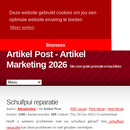
Deze website gebruikt cookies om jou een
optimale website ervaring te bieden
Meer weten
Begrepen
Artikel Post - Artikel
Marketing 2026
Site voor gratis promotie en backlinks
Schuifpui reparatie
Auteur:
AlhraOnline
| Via
Artikel Post
PDF versie
|
Print Versie
|
Html Versie
Gezien:
1496
| Aantal woorden:
689
| Datum:
Thu, 20 Jun 2013
| 0 commentaar
Heeft u weleens problemen met uw schuifpui gehad? Een
schuifpui
reparatie
kan deze problemen in veel gevallen verhelpen.