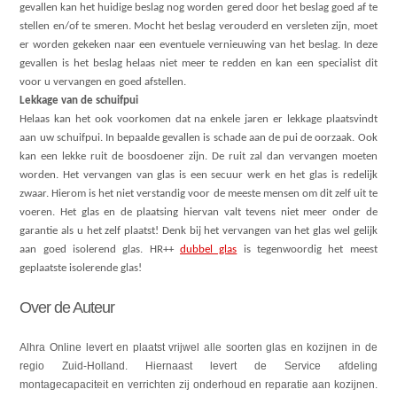
gevallen kan het huidige beslag nog worden gered door het beslag goed af te
stellen en/of te smeren. Mocht het beslag verouderd en versleten zijn, moet
er worden gekeken naar een eventuele vernieuwing van het beslag. In deze
gevallen is het beslag helaas niet meer te redden en kan een specialist dit
voor u vervangen en goed afstellen.
Lekkage van de schuifpui
Helaas kan het ook voorkomen dat na enkele jaren er lekkage plaatsvindt
aan uw schuifpui. In bepaalde gevallen is schade aan de pui de oorzaak. Ook
kan een lekke ruit de boosdoener zijn. De ruit zal dan vervangen moeten
worden. Het vervangen van glas is een secuur werk en het glas is redelijk
zwaar. Hierom is het niet verstandig voor de meeste mensen om dit zelf uit te
voeren. Het glas en de plaatsing hiervan valt tevens niet meer onder de
garantie als u het zelf plaatst! Denk bij het vervangen van het glas wel gelijk
aan goed isolerend glas. HR++
dubbel glas
is tegenwoordig het meest
geplaatste isolerende glas!
Over de Auteur
Alhra Online levert en plaatst vrijwel alle soorten glas en kozijnen in de
regio Zuid-Holland. Hiernaast levert de Service afdeling
montagecapaciteit en verrichten zij onderhoud en reparatie aan kozijnen.