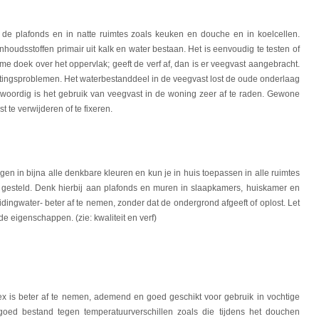
 de plafonds en in natte ruimtes zoals keuken en douche en in koelcellen.
houdsstoffen primair uit kalk en water bestaan. Het is eenvoudig te testen of
me doek over het oppervlak; geeft de verf af, dan is er veegvast aangebracht.
chtingsproblemen. Het waterbestanddeel in de veegvast lost de oude onderlaag
woordig is het gebruik van veegvast in de woning zeer af te raden. Gewone
t te verwijderen of te fixeren.
gen in bijna alle denkbare kleuren en kun je in huis toepassen in alle ruimtes
gesteld. Denk hierbij aan plafonds en muren in slaapkamers, huiskamer en
dingwater- beter af te nemen, zonder dat de ondergrond afgeeft of oplost. Let
de eigenschappen. (zie: kwaliteit en verf)
ex is beter af te nemen, ademend en goed geschikt voor gebruik in vochtige
goed bestand tegen temperatuurverschillen zoals die tijdens het douchen