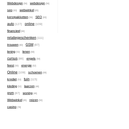
Webdesign
webdesign
[56]
[56]
seo
webwinkel
[63]
[65]
kerstpakketten
SEO
[56]
[63]
auto
online
[127]
[109]
financieel
[84]
relatiegeschenken
[111]
GSM
trouwen
[87]
[60]
lening
lenen
[53]
[68]
cursus
engels
[86]
[54]
feest
energie
[50]
[52]
Online
schoenen
[109]
[69]
tuin
krediet
[115]
[53]
kleding
laarzen
[52]
[46]
gsm
woning
[87]
[46]
Webwinkel
reizen
[65]
[50]
casino
[78]