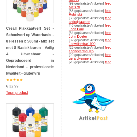
[99 geplaatste Artikelen]
feed
Niels78
[83 geplaatste Artikelen]
feed
Rubinski
[50 geplaatste Artikelen]
feed
artikelplaatsen
[46 geplaatste Artikelen]
feed
Creall Plakkaatverf Set -
Jean Paul
[34 geplaatste Artikelen]
feed
Schoolverf op Waterbasis -
John Doefer
[32 geplaatste Artikelen]
feed
8 Flessen x 500ml - Mix set
Janwillemhar1990
met 8 Basiskleuren - Veilig
[25 geplaatste Artikelen]
feed
sannevermeulen
& Uitwasbaar -
[20 geplaatste Artikelen]
feed
gerardkempers
Geproduceerd in
[20 geplaatste Artikelen]
feed
Nederland - professionele
kwaliteit - glutenvrij
★
★
★
★
★
€ 32,99
Toon product