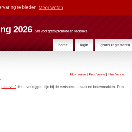
ervaring te bieden
Meer weten
ting 2026
Site voor gratis promotie en backlinks
home
login
gratis registreren
PDF versie
|
Print Versie
|
Html Versie
r
n
muurverf
die te verkrijgen zijn bij de verfspeciaalzaak en bouwmarkten. Er is