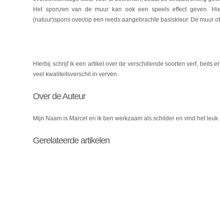
Het sponzen van de muur kan ook een speels effect geven. Hier
(natuur)spons over/op een reeds aangebrachte basiskleur. De muur of h
HIerbij schrijf ik een artikel over de verschillende soorten verf, beits
veel kwaliteitsverschil in verven.
Over de Auteur
Mijn Naam is Marcel en ik ben werkzaam als schilder en vind het leuk a
Gerelateerde artikelen