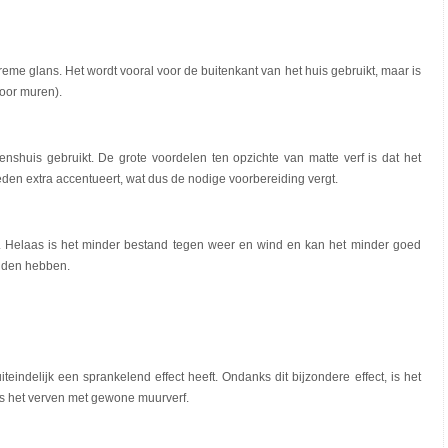
me glans. Het wordt vooral voor de buitenkant van het huis gebruikt, maar is
voor muren).
nenshuis gebruikt. De grote voordelen ten opzichte van matte verf is dat het
heden extra accentueert, wat dus de nodige voorbereiding vergt.
t. Helaas is het minder bestand tegen weer en wind en kan het minder goed
ijden hebben.
uiteindelijk een sprankelend effect heeft. Ondanks dit bijzondere effect, is het
ls het verven met gewone muurverf.