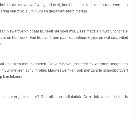
het feit dat metaalverf wel goed dekt, heeft het een uitstekende roestwerende
ondering van zink, aluminium en gegalvaniseerd metaal.
ar in zwart verkrijgbaar is, heeft het mooi mis. Deze matte en multifunctionele
uur en houtwerk. Een likje verf, een paar schoolbordkrijtjes en wat creativiteit
n.
aal opleuken met magneten. De verf bevat ijzerdeeltjes waardoor magneten
 muur met een schuimroller. Magneetverf kan ook met zwarte schoolbordverf
op kan tekenen.
e rest van je interieur? Gebruik dan radiatorlak. Deze lak verkleurt niet, is