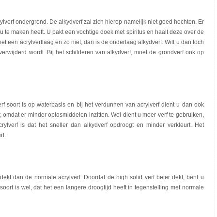
ylverf ondergrond. De alkydverf zal zich hierop namelijk niet goed hechten. Er
u te maken heeft. U pakt een vochtige doek met spiritus en haalt deze over de
t een acrylverflaag en zo niet, dan is de onderlaag alkydverf. Wilt u dan toch
erwijderd wordt. Bij het schilderen van alkydverf, moet de grondverf ook op
rf soort is op waterbasis en bij het verdunnen van acrylverf dient u dan ook
r, omdat er minder oplosmiddelen inzitten. Wel dient u meer verf te gebruiken,
ylverf is dat het sneller dan alkydverf opdroogt en minder verkleurt. Het
rf.
 dekt dan de normale acrylverf. Doordat de high solid verf beter dekt, bent u
soort is wel, dat het een langere droogtijd heeft in tegenstelling met normale