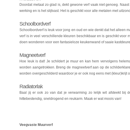
Doordat metaal zo glad is, dekt gewone verf vaak niet genoeg. Naast 
werking en is het slijtvast. Het is geschikt voor alle metalen met uitz
Schoolbordverf
Schoolbordverf is leuk voor jong en oud en wie denkt dat het alleen ma
verf is in veel verschillende kleuren beschikbaar en is geschikt voor m
doen wonderen voor een fantasieloze keukenwand of saaie kastdeure
Magneetverf
Hoe leuk is dat! Je schildert je muur en kan hem vervolgens helem
worden aangetrokken. Breng de magneetverf aan op de schilderklare
worden overgeschilderd waardoor je er ook nog eens met (kleur)krijt 
Radiatorlak
Baal jij er ook zo van dat je verwarming zo lelijk wit afsteekt bij d
hittebestendig, sneldrogend en reukarm. Maak er wat moois van!
Veegvaste Muurverf