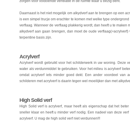
zorgen voor voldoende ventilatie in de ruimte waar u bezig bent.
Daarnaast is het niet mogelijk om alkydverf aan te brengen op een acr
is een simpel trucje om erachter te komen met welke type ondergrond 
verflaag. Wanneer de verflaag plakkerig wordt, dan heeft u te maken me
alkydverf aan gaan brengen, dan moet de oude verflaag(=acrylverf) v
terpentine basis zijn.
Acrylverf
Acrylverf wordt gebruikt voor het schilderwerk in uw woning. Deze ve
water als verdunmiddel te gebruiken. Voor het milieu is acrylverf bete
omdat acrylverf iets minder goed dekt. Een ander voordeel van acr
schilderen met acrylverf is daarin tegen wel moeilijker dan met alkydve
High Solid verf
High Solid verf is acrylverf, maar heeft als eigenschap dat het beter
sneller klaar en heeft u minder verf nodig. Een nadeel van deze verf 
acrylverf. U mag de high solid verf niet verdunnen!!!