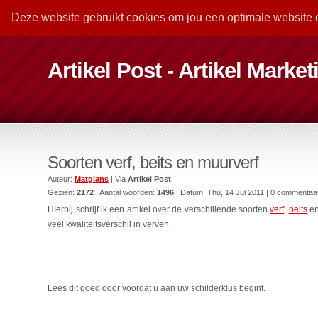
Deze website gebruikt cookies om jou een optimale website 
Artikel Post - Artikel Marke
Soorten verf, beits en muurverf
Auteur:
Matglans
| Via
Artikel Post
Gezien:
2172
| Aantal woorden:
1496
| Datum:
Thu, 14 Jul 2011
| 0 commentaa
HIerbij schrijf ik een artikel over de verschillende soorten
verf
,
beits
e
veel kwaliteitsverschil in verven.
Lees dit goed door voordat u aan uw schilderklus begint.