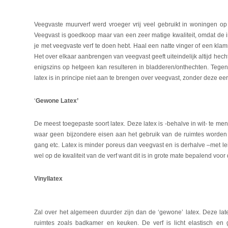
Veegvaste muurverf werd vroeger vrij veel gebruikt in woningen op
Veegvast is goedkoop maar van een zeer matige kwaliteit, omdat de in
je met veegvaste verf te doen hebt. Haal een natte vinger of een klam
Het over elkaar aanbrengen van veegvast geeft uiteindelijk altijd he
enigszins op hetgeen kan resulteren in bladderen/onthechten. Tegen
latex is in principe niet aan te brengen over veegvast, zonder deze eers
‘
Gewone Latex’
De meest toegepaste soort latex. Deze latex is -behalve in wit- te men
waar geen bijzondere eisen aan het gebruik van de ruimtes worden 
gang etc. Latex is minder poreus dan veegvast en is derhalve –met lei
wel op de kwaliteit van de verf want dit is in grote mate bepalend voor 
Vinyllatex
Zal over het algemeen duurder zijn dan de ‘gewone’ latex. Deze lat
ruimtes zoals badkamer en keuken. De verf is licht elastisch en 