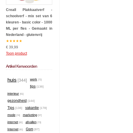
Creall Plakkaatverf -
schoolverf - mix set van 6
kleuren - basic color - 1000
ML per fles - Gemaakt in
Nederland - glutenvrij
★
★
★
★
★
€ 39,99
Toon product
Artikel Kenwoorden
huis
werk
[344]
[72]
tips
[136]
interieur
[61]
gezondheid
[144]
Tips
vakantie
[136]
[178]
mode
marketing
[74]
[57]
internet
afvallen
[81]
[73]
Gsm
Internet
[87]
[81]