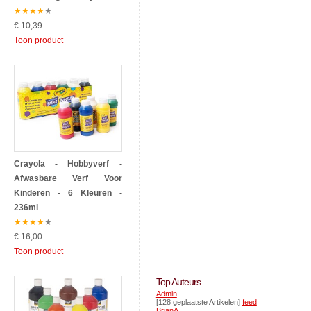
★
★
★
★
★
€ 10,39
Toon product
Crayola - Hobbyverf -
Afwasbare Verf Voor
Kinderen - 6 Kleuren -
236ml
★
★
★
★
★
€ 16,00
Toon product
Top Auteurs
Admin
[128 geplaatste Artikelen]
feed
BrianA