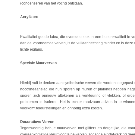
(condenseren van het vocht) ontstaan.
Acryllatex
Kwalitatief goede latex, die eventueel ook in een buitenkwaliteit te v
dan de voornoemde verven, is de vuilaanhechting minder en is deze ve
lichte eiglans.
Speciale Muurverven
Hierbij valt te denken aan synthetische verven die worden toegepas
nocotineaanslag die hun sporen op muren of plafonds hebben nagela
sporen zich opnieuw aftekenen als verkleuring of vlekken, of erg
problemen te isoleren. Het is echter raadzaam advies in te winne
voorkomt teleurstellingen en onnodig extra kosten.
Decoratieve Verven
Tegenwoordig heb je muurverven met glitters en dergelijke, die voo
overeenkomstige kleur voor te bewerken, zodat de eindafwerking gee