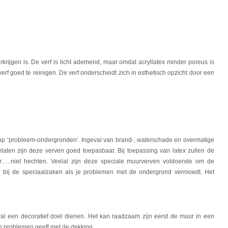
erkrijgen is. De verf is licht ademend, maar omdat acryllatex minder poreus is
rf goed te reinigen. De verf onderscheidt zich in esthetisch opzicht door een
t op ‘probleem-ondergronden’. Ingeval van brand-, waterschade en overmatige
ten zijn deze verven goed toepasbaar. Bij toepassing van latex zullen de
er…..niet hechten. Veelal zijn deze speciale muurverven voldoende om de
n bij de speciaalzaken als je problemen met de ondergrond vermoedt. Het
ral een decoratief doel dienen. Het kan raadzaam zijn eerst de muur in een
n problemen geeft met de dekking.