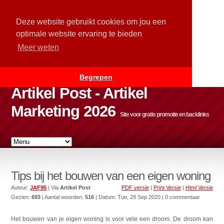
Deze website gebruikt cookies om jou een
optimale website ervaring te bieden
Meer weten
Begrepen
Artikel Post - Artikel
Marketing 2026
Site voor gratis promotie en backlinks
Tips bij het bouwen van een eigen woning
Auteur:
JAF95
| Via
Artikel Post
PDF versie
|
Print Versie
|
Html Versie
Gezien:
693
| Aantal woorden:
516
| Datum:
Tue, 29 Sep 2020
| 0 commentaar
Het bouwen van je eigen woning is voor vele een droom. De droom kan