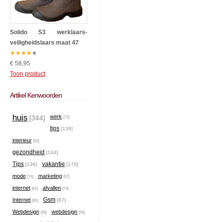
Solido S3 werklaars-
veiligheidslaars maat 47
★
★
★
★
★
€ 58,95
Toon product
Artikel Kenwoorden
huis
werk
[344]
[72]
tips
[136]
interieur
[61]
gezondheid
[144]
Tips
vakantie
[136]
[178]
mode
marketing
[74]
[57]
internet
afvallen
[81]
[73]
Gsm
Internet
[87]
[81]
Webdesign
webdesign
[56]
[56]