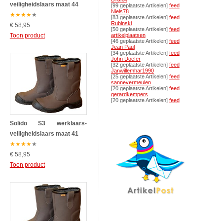
veiligheidslaars maat 44
[99 geplaatste Artikelen]
feed
Niels78
★
★
★
★
★
[83 geplaatste Artikelen]
feed
Rubinski
€ 58,95
[50 geplaatste Artikelen]
feed
Toon product
artikelplaatsen
[46 geplaatste Artikelen]
feed
Jean Paul
[34 geplaatste Artikelen]
feed
John Doefer
[32 geplaatste Artikelen]
feed
Janwillemhar1990
[25 geplaatste Artikelen]
feed
sannevermeulen
[20 geplaatste Artikelen]
feed
gerardkempers
[20 geplaatste Artikelen]
feed
Solido S3 werklaars-
veiligheidslaars maat 41
★
★
★
★
★
€ 58,95
Toon product