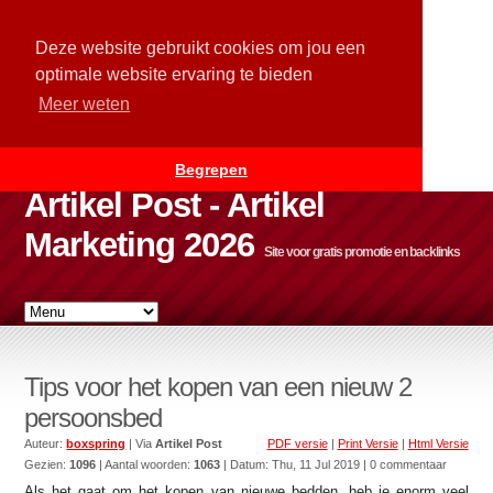
Deze website gebruikt cookies om jou een
optimale website ervaring te bieden
Meer weten
Begrepen
Artikel Post - Artikel
Marketing 2026
Site voor gratis promotie en backlinks
Tips voor het kopen van een nieuw 2
persoonsbed
Auteur:
boxspring
| Via
Artikel Post
PDF versie
|
Print Versie
|
Html Versie
Gezien:
1096
| Aantal woorden:
1063
| Datum:
Thu, 11 Jul 2019
| 0 commentaar
Als het gaat om het kopen van nieuwe bedden, heb je enorm veel