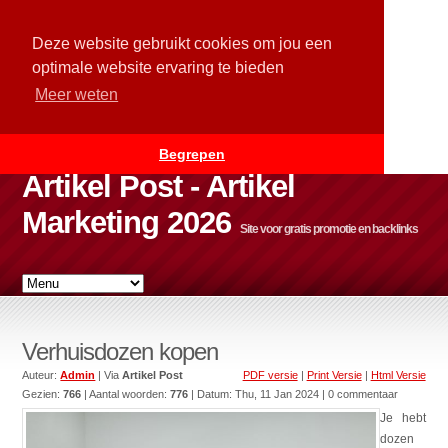
Deze website gebruikt cookies om jou een
optimale website ervaring te bieden
Meer weten
Begrepen
Artikel Post - Artikel
Marketing 2026
Site voor gratis promotie en backlinks
Verhuisdozen kopen
Auteur:
Admin
| Via
Artikel Post
PDF versie
|
Print Versie
|
Html Versie
Gezien:
766
| Aantal woorden:
776
| Datum:
Thu, 11 Jan 2024
| 0 commentaar
Je hebt
dozen