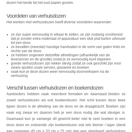
dozen het beste bij het oud papier gooien.
Voordelen van verhuisdozen
Het werken met verhuisdozen heeft diverse voordelen waaronder:
ze zijn super eenvoudig in elkaar te zetten, ze zijn zodanig voorbereid
dat je zonder extra materiaal of apparatuur een stuk plat karton uitvouwt
tot een doos
ze bevatten (meestal) handige handvaten in de vorm van gaten links en
rechts van de doos
ze hebben ongeveer detzelfde afmetingen (afhankelijk van de
leverancier en de grootte) zodat je ze eenvoudig kunt stapelen
goede verhuizdozen zijn lekker stevig zodat ze ook geschikt zijn voor
zware spullen zoals servies, glaswerk en boeken
vaak kun je deze dozen weer eenvoudig doorverkopen na de
verhuizing
Verschil tussen verhuisdozen en boekendozen
Aanbieders hebben vaak meerdere formaten en daarnaast bieden ze
zowel verhuisdozen als ook boekendozen. Het schil tussen deze twee
typen dozen is de afmeting van de doos en de draagkracht. Boeken zijn
vaak erg zwaar en daarom heb je een doos nodig die wat steviger is.
Daarnaast kun je vanwege dit gewicht beter niet te veel boeken in een
doos doen en zodoende zijn boekendozen ook iets kleiner / lager (denk
aan ongeveer 45 cm x 33 cm x 25 cm) dan een standaard verhuisdoos